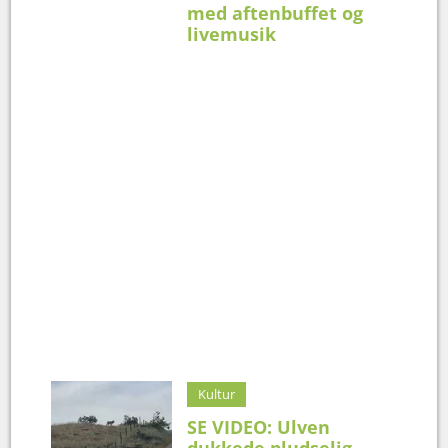
med aftenbuffet og
livemusik
Kultur
SE VIDEO: Ulven
dukkede pludselig