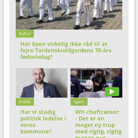
Kultur
Har byen virkelig ikke råd til at
fejre Tordenskioldgardens 70-års
fødselsdag?
Politik
Sport
Har vi stadig
WH-cheftræner:
politisk ledelse i
- Det er en
vores
meget ny trup
kommune?
med rigtig, rigtig
mange nye