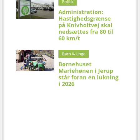
Politik
Administration:
Hastighedsgrænse
på Knivholtvej skal
nedsættes fra 80 til
60 km/t
Børn & Unge
Børnehuset
Mariehønen i Jerup
står foran en lukning
i 2026