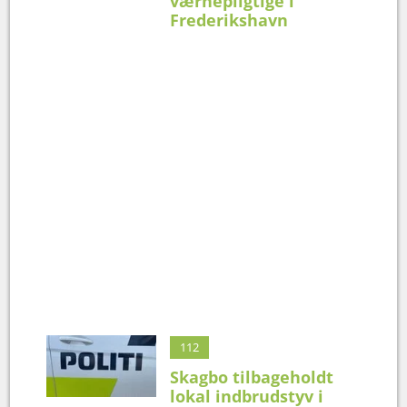
værnepligtige i
Frederikshavn
112
Skagbo tilbageholdt
lokal indbrudstyv i