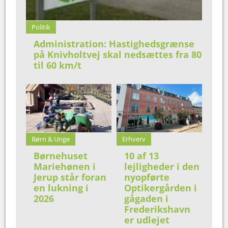
Politik
Administration: Hastighedsgrænse
på Knivholtvej skal nedsættes fra 80
til 60 km/t
Børn & Unge
Erhverv
Børnehuset
10 af 13
Mariehønen i
lejligheder i den
Jerup står foran
nyopførte
en lukning i
Optikergården i
2026
gågaden i
Frederikshavn
er udlejet