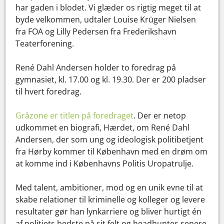
har gaden i blodet. Vi glæder os rigtig meget til at
byde velkommen, udtaler Louise Krüger Nielsen
fra FOA og Lilly Pedersen fra Frederikshavn
Teaterforening.
René Dahl Andersen holder to foredrag på
gymnasiet, kl. 17.00 og kl. 19.30. Der er 200 pladser
til hvert foredrag.
Gråzone er titlen på foredraget
. Der er netop
udkommet en biografi, Hærdet, om René Dahl
Andersen, der som ung og ideologisk politibetjent
fra Hørby kommer til København med en drøm om
at komme ind i Københavns Politis Uropatrulje.
Med talent, ambitioner, mod og en unik evne til at
skabe relationer til kriminelle og kolleger og levere
resultater gør han lynkarriere og bliver hurtigt én
af politiets bedste på sit felt og headhuntes senere