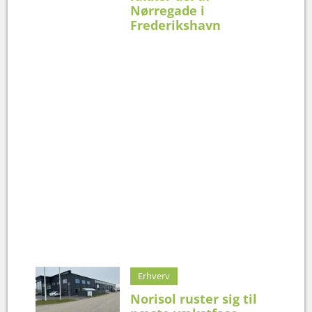
Nørregade i
Frederikshavn
Erhverv
Norisol ruster sig til