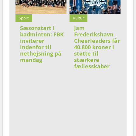
Sport
Kultur
Sæsonstart i
Jam
badminton: FBK
Frederikshavn
inviterer
Cheerleaders får
indenfor til
40.800 kroner i
nethejsning på
støtte til
mandag
stærkere
fællesskaber