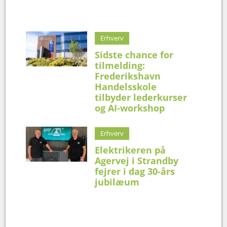
Erhverv
Sidste chance for
tilmelding:
Frederikshavn
Handelsskole
tilbyder lederkurser
og AI-workshop
Erhverv
Elektrikeren på
Agervej i Strandby
fejrer i dag 30-års
jubilæum