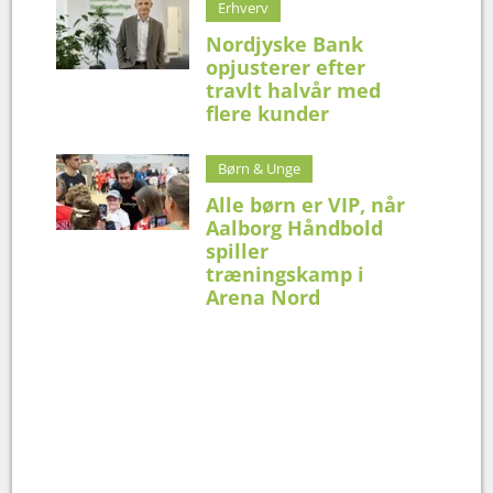
Erhverv
Nordjyske Bank
opjusterer efter
travlt halvår med
flere kunder
Børn & Unge
Alle børn er VIP, når
Aalborg Håndbold
spiller
træningskamp i
Arena Nord