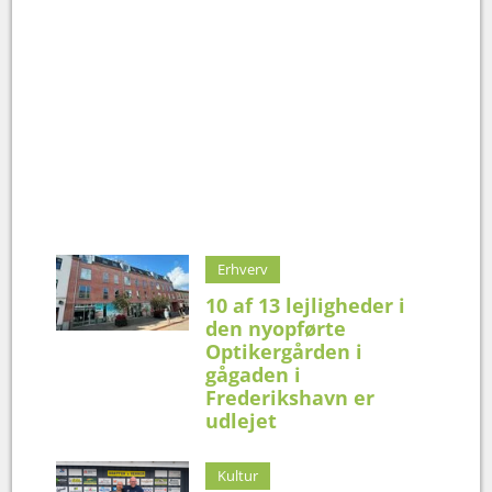
Erhverv
10 af 13 lejligheder i
den nyopførte
Optikergården i
gågaden i
Frederikshavn er
udlejet
Kultur