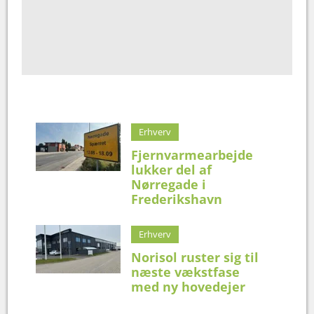
Erhverv
Fjernvarmearbejde
lukker del af
Nørregade i
Frederikshavn
Erhverv
Norisol ruster sig til
næste vækstfase
med ny hovedejer