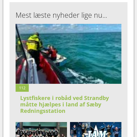
Mest læste nyheder lige nu...
112
Lystfiskere i robåd ved Strandby
måtte hjælpes i land af Sæby
Redningsstation