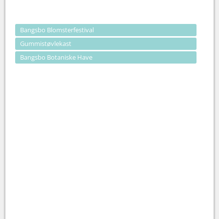
Bangsbo Blomsterfestival
Gummistøvlekast
Bangsbo Botaniske Have