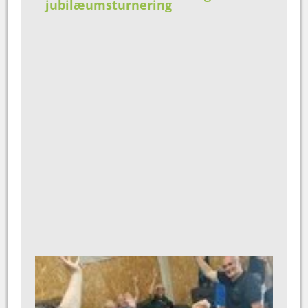
jubilæumsturnering