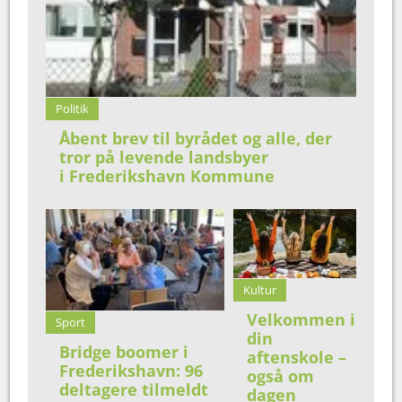
Politik
Åbent brev til byrådet og alle, der
tror på levende landsbyer
i Frederikshavn Kommune
Kultur
Velkommen i
Sport
din
Bridge boomer i
aftenskole –
Frederikshavn: 96
også om
deltagere tilmeldt
dagen