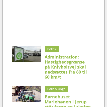
Politik
Administration:
Hastighedsgrænse
på Knivholtvej skal
nedsættes fra 80 til
60 km/t
Børn & Unge
Børnehuset
Mariehønen i Jerup
står foran en lukning