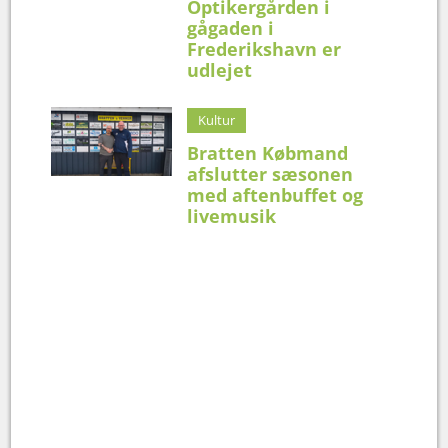
Optikergården i
gågaden i
Frederikshavn er
udlejet
Kultur
Bratten Købmand
afslutter sæsonen
med aftenbuffet og
livemusik