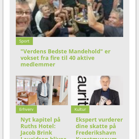
Sport
"Verdens Bedste Mandehold" er
vokset fra fire til 40 aktive
medlemmer
Erhverv
Kultur
Nyt kapitel på
Ekspert vurderer
Ruths Hotel:
dine skatte på
Jacob Brink
Frederikshavn