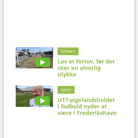
Erhverv
Lav et fortov, før der
sker en alvorlig
ulykke
Sport
U17-pigelandsholdet
i fodbold nyder at
være i Frederikshavn