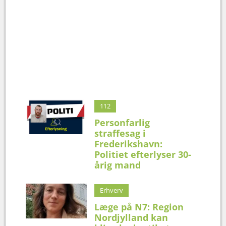
112
Personfarlig
straffesag i
Frederikshavn:
Politiet efterlyser 30-
årig mand
Erhverv
Læge på N7: Region
Nordjylland kan