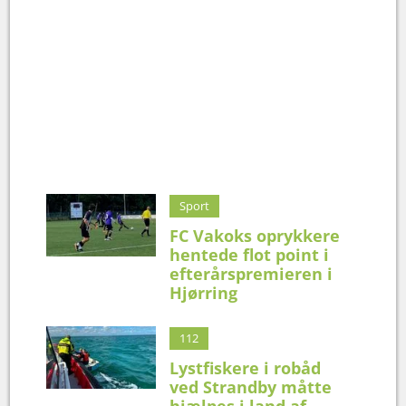
Sport
FC Vakoks oprykkere
hentede flot point i
efterårspremieren i
Hjørring
112
Lystfiskere i robåd
ved Strandby måtte
hjælpes i land af