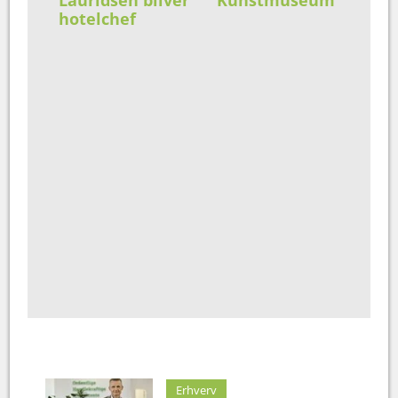
Lauridsen bliver
Kunstmuseum
hotelchef
Erhverv