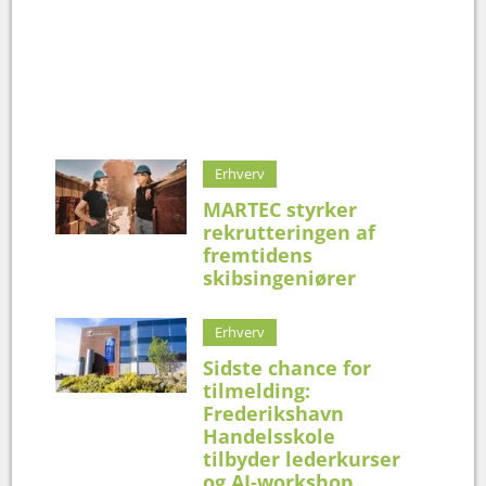
Erhverv
MARTEC styrker
rekrutteringen af
fremtidens
skibsingeniører
Erhverv
Sidste chance for
tilmelding:
Frederikshavn
Handelsskole
tilbyder lederkurser
og AI-workshop