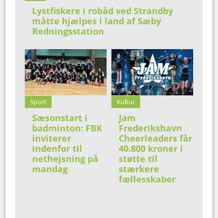
Lystfiskere i robåd ved Strandby
måtte hjælpes i land af Sæby
Redningsstation
Sport
Kultur
Sæsonstart i
Jam
badminton: FBK
Frederikshavn
inviterer
Cheerleaders får
indenfor til
40.800 kroner i
nethejsning på
støtte til
mandag
stærkere
fællesskaber