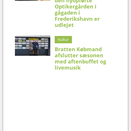
den nyopførte
Optikergården i
gågaden i
Frederikshavn er
udlejet
Kultur
Bratten Købmand
afslutter sæsonen
med aftenbuffet og
livemusik