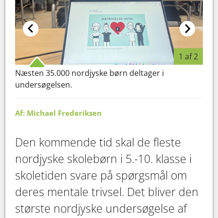
1 af 2
Næsten 35.000 nordjyske børn deltager i
8.q 
undersøgelsen.
kla
Af: Michael Frederiksen
Den kommende tid skal de fleste
nordjyske skolebørn i 5.-10. klasse i
skoletiden svare på spørgsmål om
deres mentale trivsel. Det bliver den
største nordjyske undersøgelse af