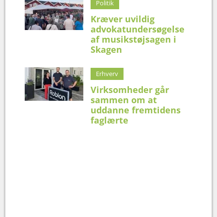
Politik
Kræver uvildig
advokatundersøgelse
af musikstøjsagen i
Skagen
Erhverv
Virksomheder går
sammen om at
uddanne fremtidens
faglærte