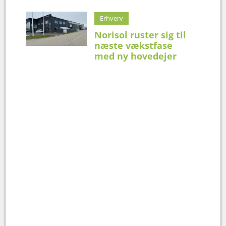
Erhverv
Norisol ruster sig til
næste vækstfase
med ny hovedejer