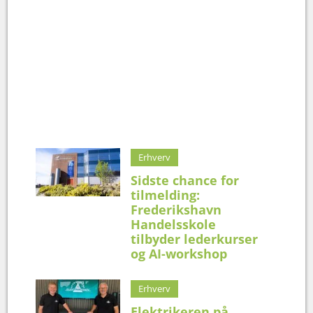
Erhverv
Sidste chance for
tilmelding:
Frederikshavn
Handelsskole
tilbyder lederkurser
og AI-workshop
Erhverv
Elektrikeren på