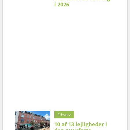
i 2026
Erhverv
10 af 13 lejligheder i