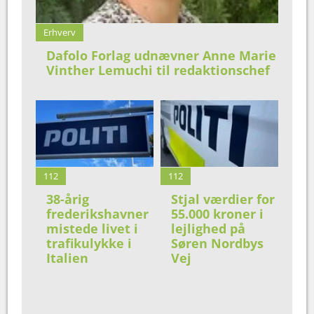
Erhverv
Dafolo Forlag udnævner Anne Marie
Vinther Lemuchi til redaktionschef
112
112
38-årig
Stjal værdier for
frederikshavner
55.000 kroner i
mistede livet i
lejlighed på
trafikulykke i
Søren Nordbys
Italien
Vej