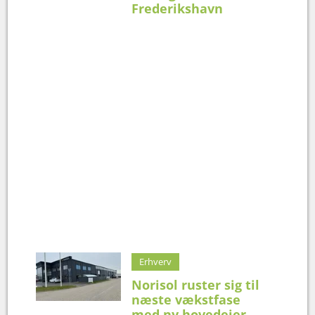
Frederikshavn
Erhverv
Norisol ruster sig til
næste vækstfase
med ny hovedejer