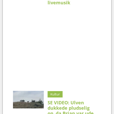
livemusik
Kultur
SE VIDEO: Ulven
dukkede pludselig
op, da Brian var ude