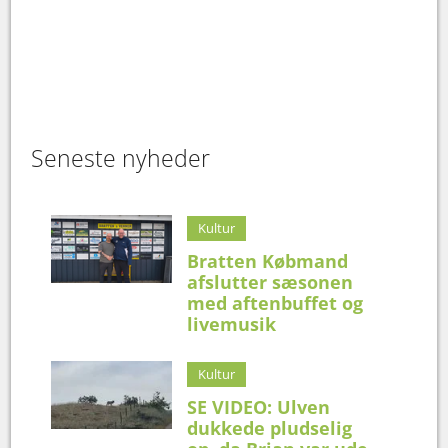
Seneste nyheder
Kultur
Bratten Købmand
afslutter sæsonen
med aftenbuffet og
livemusik
Kultur
SE VIDEO: Ulven
dukkede pludselig