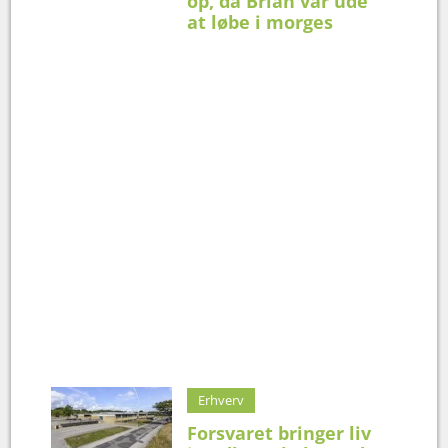
op, da Brian var ude
at løbe i morges
Erhverv
Forsvaret bringer liv