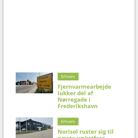
Erhverv
Fjernvarmearbejde
lukker del af
Nørregade i
Frederikshavn
Erhverv
Norisol ruster sig til
næste vækstfase