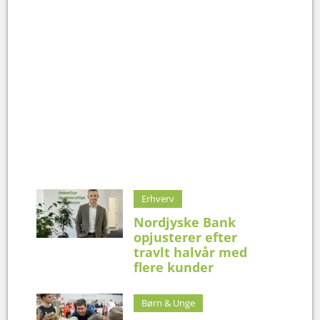
Erhverv
Nordjyske Bank
opjusterer efter
travlt halvår med
flere kunder
Børn & Unge