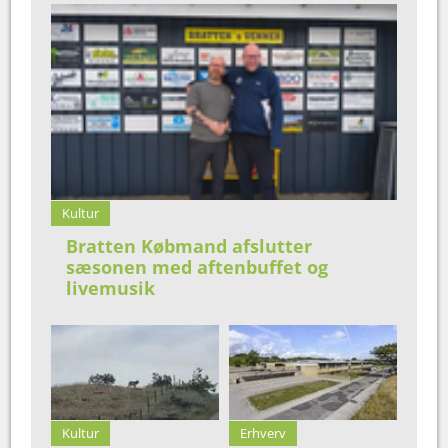
Kultur
Bratten Købmand afslutter
sæsonen med aftenbuffet og
livemusik
Kultur
Erhverv