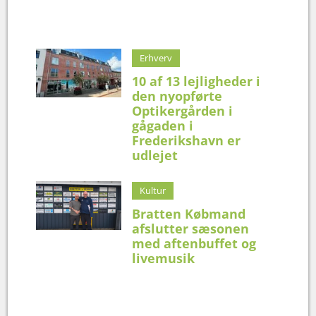
Erhverv
10 af 13 lejligheder i
den nyopførte
Optikergården i
gågaden i
Frederikshavn er
udlejet
Kultur
Bratten Købmand
afslutter sæsonen
med aftenbuffet og
livemusik