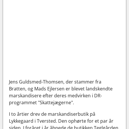
Jens Guldsmed-Thomsen, der stammer fra
Bratten, og Mads Ejlersen er blevet landskendte
marskandisere efter deres medvirken i DR-
programmet "Skattejægerne".
I to årtier drev de marskandiserbutik på
Lykkegaard i Tversted. Den ophørte for et par år
siden. I foråret i år åbnede de butikken Teglgården