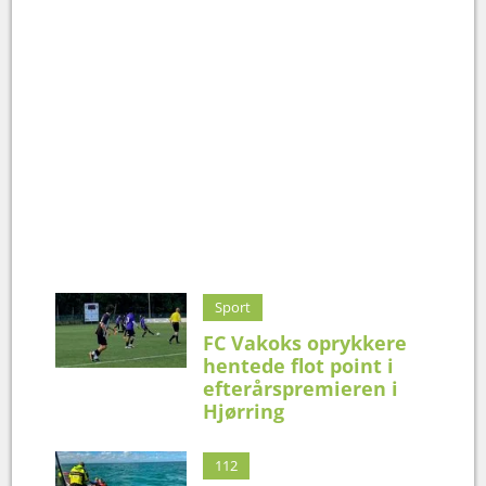
Sport
FC Vakoks oprykkere
hentede flot point i
efterårspremieren i
Hjørring
112