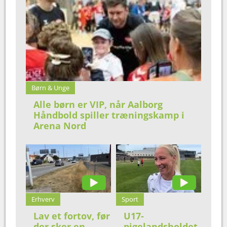
Børn & Unge
Alle børn er VIP, når Aalborg
Håndbold spiller træningskamp i
Arena Nord
Erhverv
Sport
Lav et fortov, før
U17-
der sker en
pigelandsholdet