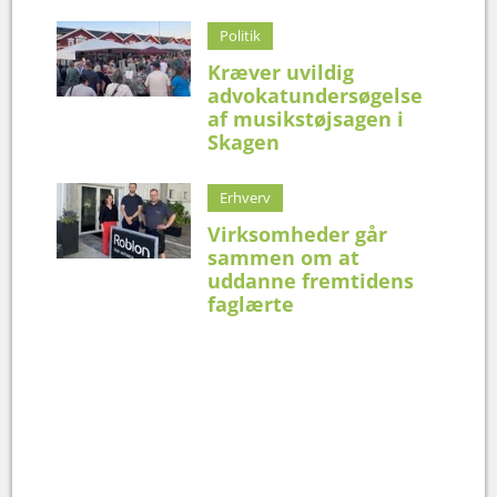
Politik
Kræver uvildig
advokatundersøgelse
af musikstøjsagen i
Skagen
Erhverv
Virksomheder går
sammen om at
uddanne fremtidens
faglærte