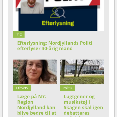
112
Efterlysning: Nordjyllands Politi
efterlyser 30-årig mand
Erhverv
Politik
Læge på N7:
Lugtgener og
Region
musikstøj i
Nordjylland kan
Skagen skal igen
blive bedre til at
debatteres