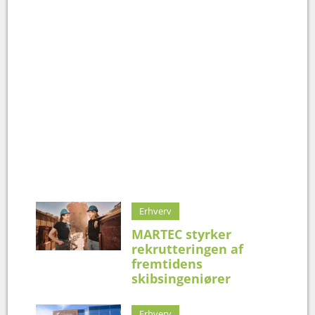
Erhverv
MARTEC styrker
rekrutteringen af
fremtidens
skibsingeniører
Erhverv