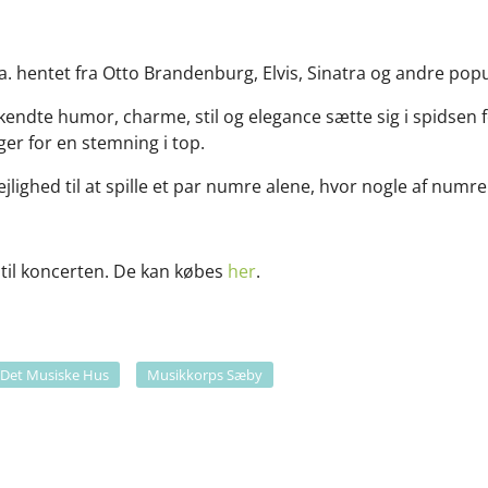
l.a. hentet fra Otto Brandenburg, Elvis, Sinatra og andre po
endte humor, charme, stil og elegance sætte sig i spidsen 
er for en stemning i top.
ejlighed til at spille et par numre alene, hvor nogle af numr
lg til koncerten. De kan købes
her
.
Det Musiske Hus
Musikkorps Sæby