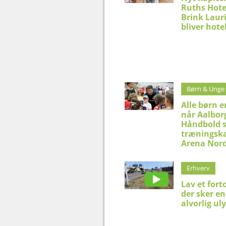
Ruths Hote
Brink Laur
bliver hote
Børn & Unge
Alle børn er
når Aalbor
Håndbold s
træningsk
Arena Nor
Erhverv
Lav et forto
der sker en
alvorlig ul