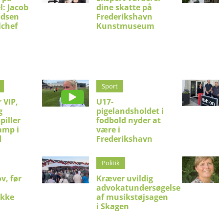
l: Jacob
dine skatte på
idsen
Frederikshavn
lchef
Kunstmuseum
Sport
 VIP,
U17-
g
pigelandsholdet i
piller
fodbold nyder at
amp i
være i
d
Frederikshavn
Politik
v, før
Kræver uvildig
advokatundersøgelse
ykke
af musikstøjsagen
i Skagen