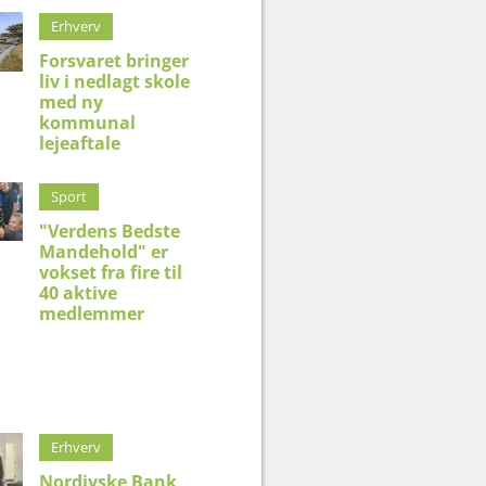
Erhverv
Forsvaret bringer
liv i nedlagt skole
med ny
kommunal
lejeaftale
Sport
"Verdens Bedste
Mandehold" er
vokset fra fire til
40 aktive
medlemmer
Erhverv
Nordjyske Bank