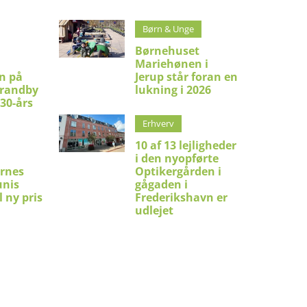
Børn & Unge
Børnehuset
Mariehønen i
en på
Jerup står foran en
trandby
lukning i 2026
 30-års
Erhverv
10 af 13 lejligheder
i den nyopførte
rnes
Optikergården i
unis
gågaden i
il ny pris
Frederikshavn er
udlejet