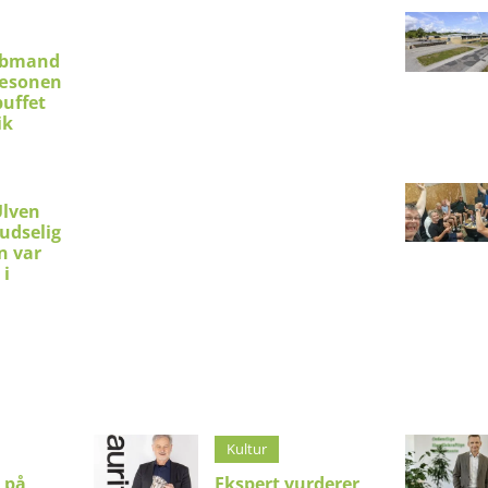
øbmand
sæsonen
uffet
ik
Ulven
udselig
n var
 i
Kultur
 på
Ekspert vurderer