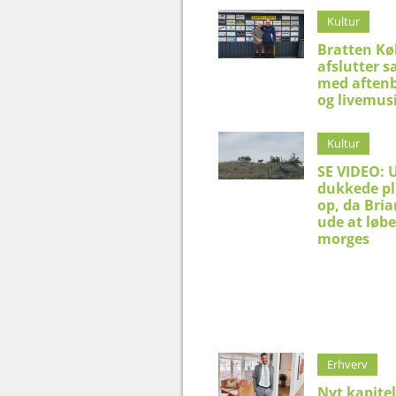
Kultur
Bratten K
afslutter 
med aftenb
og livemus
Kultur
SE VIDEO: 
dukkede pl
op, da Bria
ude at løbe
morges
Erhverv
Nyt kapitel