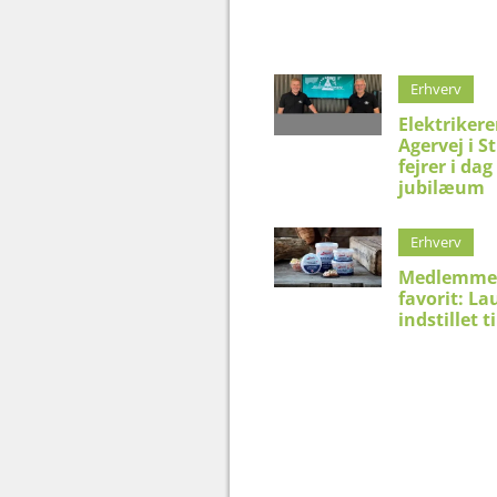
Erhverv
Elektriker
Agervej i S
fejrer i dag
jubilæum
Erhverv
Medlemme
favorit: La
indstillet t