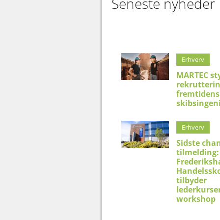
Seneste nyheder
Erhverv
MARTEC st
rekrutteri
fremtidens
skibsingen
Erhverv
Sidste chan
tilmelding:
Frederiksh
Handelssko
tilbyder
lederkurser
workshop