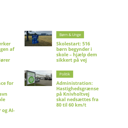
Børn & Unge
yrker
Skolestart: 516
ngen af
børn begynder i
skole – hjælp dem
iører
sikkert på vej
Politik
ce for
Administration:
Hastighedsgrænse
avn
på Knivholtvej
le
skal nedsættes fra
80 til 60 km/t
 og AI-