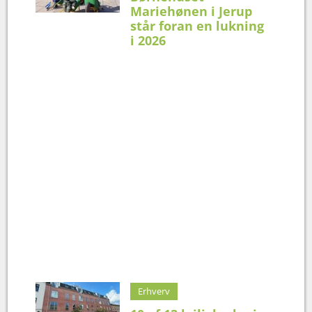
Mariehønen i Jerup
står foran en lukning
i 2026
Erhverv