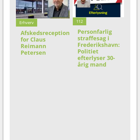
112
Erhverv
Personfarlig
Afskedsreception
straffesag i
for Claus
Frederikshavn:
Reimann
Politiet
Petersen
efterlyser 30-
årig mand