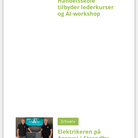
Handelsskole
tilbyder lederkurser
og AI-workshop
Erhverv
Elektrikeren på