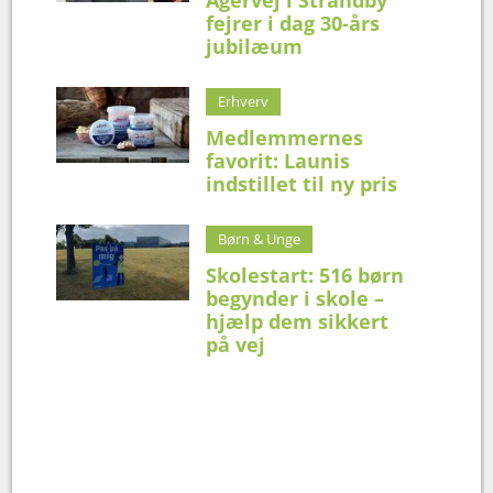
Agervej i Strandby
fejrer i dag 30-års
jubilæum
Erhverv
Medlemmernes
favorit: Launis
indstillet til ny pris
Børn & Unge
Skolestart: 516 børn
begynder i skole –
hjælp dem sikkert
på vej