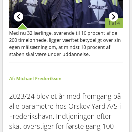
1 af 4
Med nu 32 lærlinge, svarende til 16 procent af de
Ulti
200 timelønnede, ligger værftet betydeligt over sin
Fre
egen målsætning om, at mindst 10 procent af
kva
staben skal være under uddannelse.
er b
for 
Af: Michael Frederiksen
2023/24 blev et år med fremgang på
alle parametre hos Orskov Yard A/S i
Frederikshavn. Indtjeningen efter
skat overstiger for første gang 100