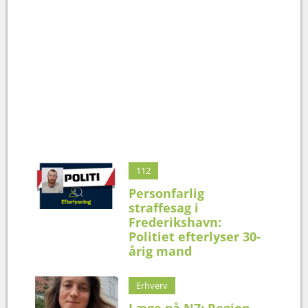
112
Personfarlig
straffesag i
Frederikshavn:
Politiet efterlyser 30-
årig mand
Erhverv