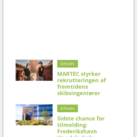
Erhverv
MARTEC styrker
rekrutteringen af
fremtidens
skibsingeniører
Erhverv
Sidste chance for
tilmelding:
Frederikshavn