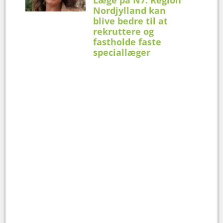
Læge på N7: Region
Nordjylland kan
blive bedre til at
rekruttere og
fastholde faste
speciallæger