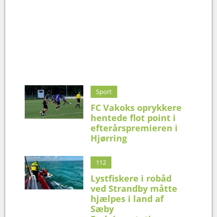
Sport
FC Vakoks oprykkere
hentede flot point i
efterårspremieren i
Hjørring
112
Lystfiskere i robåd
ved Strandby måtte
hjælpes i land af
Sæby