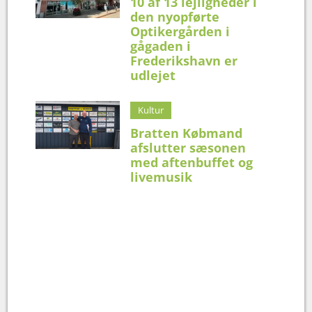
10 af 13 lejligheder i
den nyopførte
Optikergården i
gågaden i
Frederikshavn er
udlejet
Kultur
Bratten Købmand
afslutter sæsonen
med aftenbuffet og
livemusik