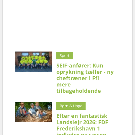
Sport
SEIF-anfører: Kun
oprykning tæller - ny
cheftræner i FfI
mere
tilbageholdende
Børn & Unge
Efter en fantastisk
Landslejr 2026: FDF
Frederikshavn 1
indleder ny sæson