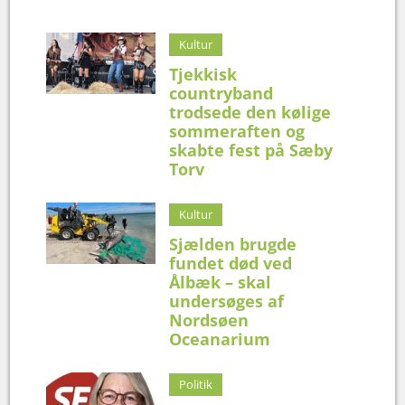
Kultur
Tjekkisk
countryband
trodsede den kølige
sommeraften og
skabte fest på Sæby
Torv
Kultur
Sjælden brugde
fundet død ved
Ålbæk – skal
undersøges af
Nordsøen
Oceanarium
Politik