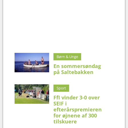
Børn & Unge
En sommersøndag
på Saltebakken
Sport
FfI vinder 3-0 over
SEIF i
efterårspremieren
for øjnene af 300
tilskuere