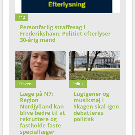
112
Personfarlig straffesag i
Frederikshavn: Politiet efterlyser
30-årig mand
Erhverv
Politik
Læge på N7:
Lugtgener og
Region
musikstøj i
Nordjylland kan
Skagen skal igen
blive bedre til at
debatteres
rekruttere og
politisk
fastholde faste
speciallæger