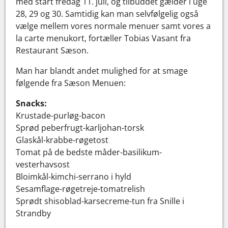
med start fredag 11. juli, og tilbuddet gælder i uge
28, 29 og 30. Samtidig kan man selvfølgelig også
vælge mellem vores normale menuer samt vores a
la carte menukort, fortæller Tobias Vasant fra
Restaurant Sæson.
Man har blandt andet mulighed for at smage
følgende fra Sæson Menuen:
Snacks:
Krustade-purløg-bacon
Sprød peberfrugt-karljohan-torsk
Glaskål-krabbe-røgetost
Tomat på de bedste måder-basilikum-
vesterhavsost
Bloimkål-kimchi-serrano i hyld
Sesamflage-røgetreje-tomatrelish
Sprødt shisoblad-karsecreme-tun fra Snille i
Strandby