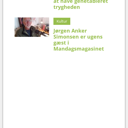
at have genetableret
trygheden
Kultur
Jørgen Anker
Simonsen er ugens
gæst i
Mandagsmagasinet