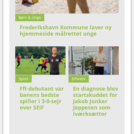
Børn & Unge
Frederikshavn Kommune laver ny
hjemmeside målrettet unge
Sport
Erhverv
FfI-debutant var
En diagnose blev
banens bedste
startskuddet for
spiller i 3-0-sejr
Jakob Junker
over SEIF
Jeppesen som
iværksætter