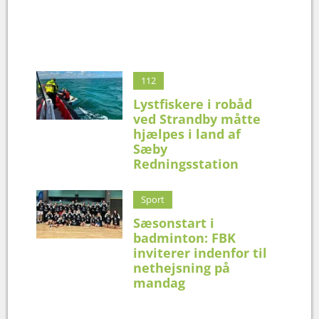
112
Lystfiskere i robåd
ved Strandby måtte
hjælpes i land af
Sæby
Redningsstation
Sport
Sæsonstart i
badminton: FBK
inviterer indenfor til
nethejsning på
mandag