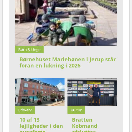
Børn & Unge
Børnehuset Mariehønen i Jerup står
foran en lukning i 2026
Erhverv
Kultur
10 af 13
Bratten
lejligheder i den
Købmand
nyopførte
afslutter