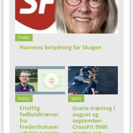
Politik
Havnens betydning for Skagen
Kultur
Sport
Frivillig
Gratis træning i
fodboldtræner
august og
fra
september:
Frederikshavn
CrossFit 9900
udvikler gratis
starter nyt