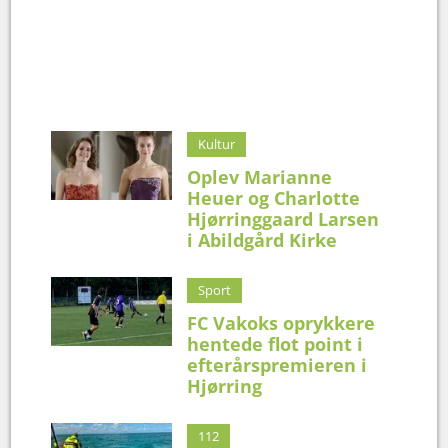
Kultur
Oplev Marianne
Heuer og Charlotte
Hjørringgaard Larsen
i Abildgård Kirke
Sport
FC Vakoks oprykkere
hentede flot point i
efterårspremieren i
Hjørring
112