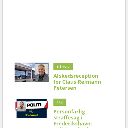
Erhverv
Afskedsreception
for Claus Reimann
Petersen
112
Personfarlig
straffesag i
Frederikshavn: