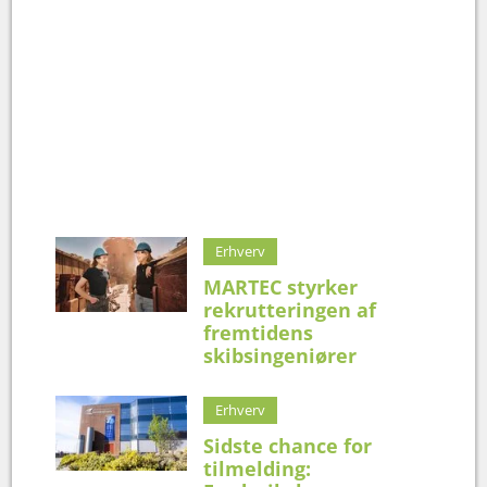
Erhverv
MARTEC styrker
rekrutteringen af
fremtidens
skibsingeniører
Erhverv
Sidste chance for
tilmelding: