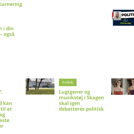
turnering
 i din
 – også
Politik
:
Lugtgener og
musikstøj i Skagen
d kan
skal igen
til at
debatteres politisk
 og
aste
er