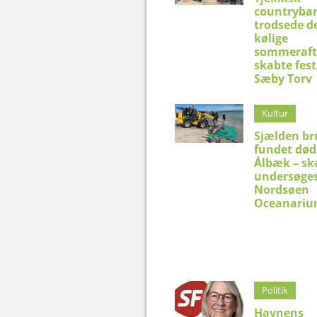
countryba
trodsede d
kølige
sommeraft
skabte fest
Sæby Torv
Kultur
Sjælden br
fundet død
Ålbæk – sk
undersøges
Nordsøen
Oceanari
Politik
Havnens