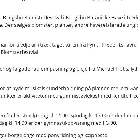
les Bangsbo Blomsterfestival i Bangsbo Botaniske Have i Fre
e. Der sælges blomster, planter, andre haverelaterede ting 
ar for tredje år i træk taget turen fra Fyn til Frederikshavn
Blomsterfestvial.
er og få gode råd om pasning og pleje fra Michael Tibbs, lyd
for at nyde musikalsk underholdning på plænen mellem Ga
punkter er aktiviteter med gummistøvlekast med kendte fre
finder sted lørdag kl. 14.00. Søndag kl. 13.00 er der line
dag kl. 14.00 er der gymnastikopvisning med FG 90.
ager begge dage med ponyridning og kæpheste.