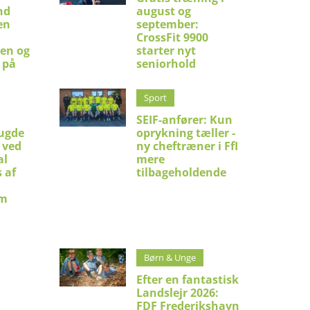
nd
august og
en
september:
CrossFit 9900
en og
starter nyt
 på
seniorhold
Sport
SEIF-anfører: Kun
ugde
oprykning tæller -
 ved
ny cheftræner i FfI
al
mere
 af
tilbageholdende
um
Børn & Unge
Efter en fantastisk
Landslejr 2026:
FDF Frederikshavn