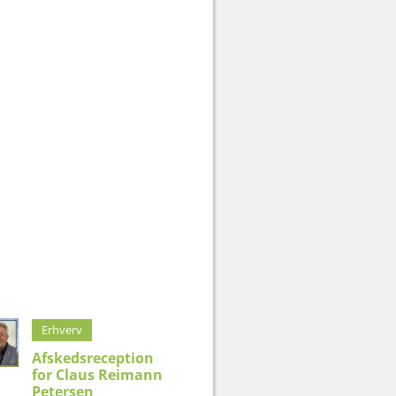
Erhverv
Afskedsreception
for Claus Reimann
Petersen