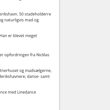
derikshavn. 50 stadeholderre
og naturligvis mad og
. Han er blevet meget
er opfordringen fra Nicklas
rtnerhuset og madsælgerne,
derikshavnere, danse- samt
dance med Linedance