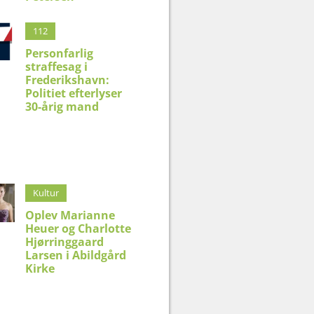
112
Personfarlig
straffesag i
Frederikshavn:
Politiet efterlyser
30-årig mand
Kultur
Oplev Marianne
Heuer og Charlotte
Hjørringgaard
Larsen i Abildgård
Kirke