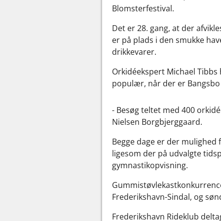
Blomsterfestival.
Det er 28. gang, at der afvik
er på plads i den smukke hav
drikkevarer.
Orkidéekspert Michael Tibbs h
populær, når der er Bangsbo 
- Besøg teltet med 400 orkidé
Nielsen Borgbjerggaard.
Begge dage er der mulighed 
ligesom der på udvalgte tids
gymnastikopvisning.
Gummistøvlekastkonkurrencen 
Frederikshavn-Sindal, og søn
Frederikshavn Rideklub delt