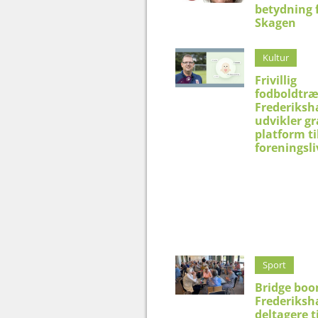
betydning 
Skagen
Kultur
Frivillig
fodboldtræ
Frederiksh
udvikler gr
platform ti
foreningsli
Sport
Bridge boo
Frederiksh
deltagere t