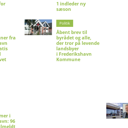
for
1 indleder ny
sæson
Politik
Åbent brev til
ner fra
byrådet og alle,
avn
der tror på levende
atis
landsbyer
l
i Frederikshavn
vet
Kommune
mer i
avn: 96
ilmeldt