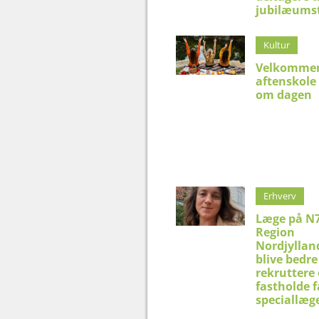
jubilæums
Kultur
Velkommen
aftenskole
om dagen
Erhverv
Læge på N7
Region
Nordjyllan
blive bedre 
rekruttere
fastholde f
speciallæg