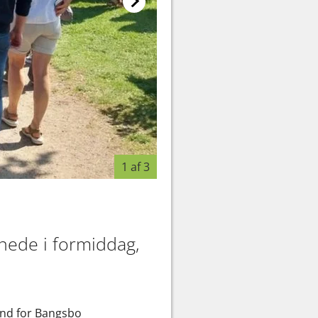
1 af 3
nede i formiddag,
mand for Bangsbo