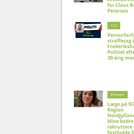
for Claus 
Petersen
112
Personfarli
straffesag i
Frederiksh
Politiet eft
30-årig ma
Erhverv
Læge på N7
Region
Nordjyllan
blive bedre 
rekruttere
fastholde f