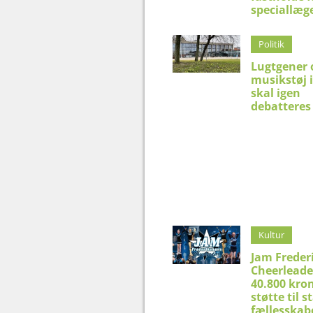
speciallæg
Politik
Lugtgener 
musikstøj 
skal igen
debatteres 
Kultur
Jam Freder
Cheerleade
40.800 kron
støtte til 
fællesskab