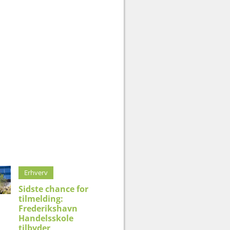
Erhverv
Sidste chance for
tilmelding:
Frederikshavn
Handelsskole
tilbyder