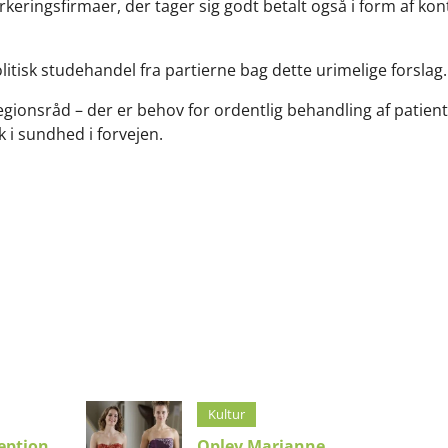
keringsfirmaer, der tager sig godt betalt også i form af kontr
olitisk studehandel fra partierne bag dette urimelige forslag.
gionsråd – der er behov for ordentlig behandling af patient
k i sundhed i forvejen.
Kultur
eption
Oplev Marianne