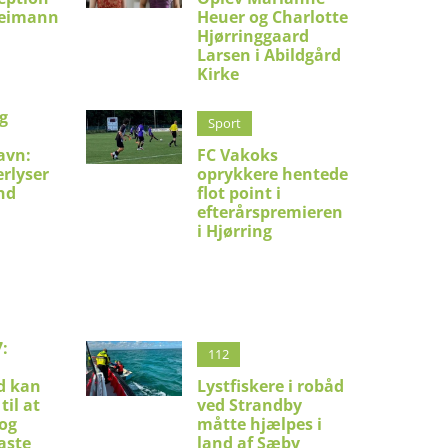
Reimann
Heuer og Charlotte
Hjørringgaard
Larsen i Abildgård
Kirke
g
Sport
avn:
FC Vakoks
erlyser
oprykkere hentede
nd
flot point i
efterårspremieren
i Hjørring
:
112
d kan
Lystfiskere i robåd
til at
ved Strandby
 og
måtte hjælpes i
aste
land af Sæby