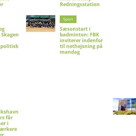
er
Redningsstation
Sport
og
Sæsonstart i
i Skagen
badminton: FBK
inviterer indenfor
politisk
til nethejsning på
mandag
ikshavn
rs får
er i
stærkere
er