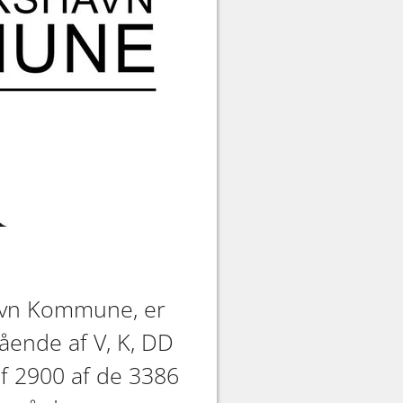
havn Kommune, er
tående af V, K, DD
af 2900 af de 3386