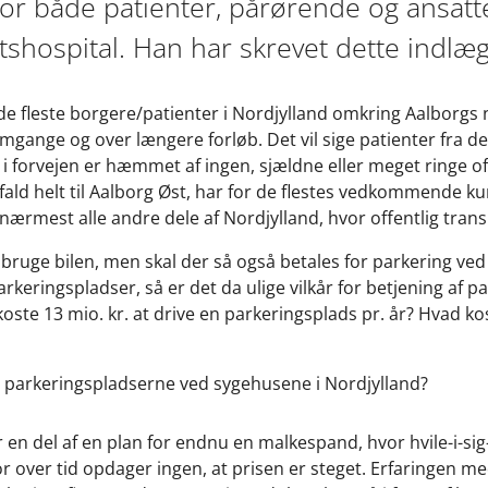
for både patienter, pårørende og ansatt
tshospital. Han har skrevet dette indlæg
 de fleste borgere/patienter i Nordjylland omkring Aalborgs 
omgange og over længere forløb. Det vil sige patienter fra de
 i forvejen er hæmmet af ingen, sjældne eller meget ringe of
ald helt til Aalborg Øst, har for de flestes vedkommende kun 
nærmest alle andre dele af Nordjylland, hvor offentlig tran
at bruge bilen, men skal der så også betales for parkering ve
rkeringspladser, så er det da ulige vilkår for betjening af p
 koste 13 mio. kr. at drive en parkeringsplads pr. år? Hvad k
ve parkeringspladserne ved sygehusene i Nordjylland?
 en del af en plan for endnu en malkespand, hvor hvile-i-sig
or over tid opdager ingen, at prisen er steget. Erfaringen me