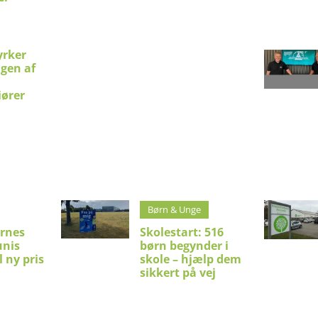
yrker
ngen af
iører
Børn & Unge
rnes
Skolestart: 516
unis
børn begynder i
il ny pris
skole – hjælp dem
sikkert på vej