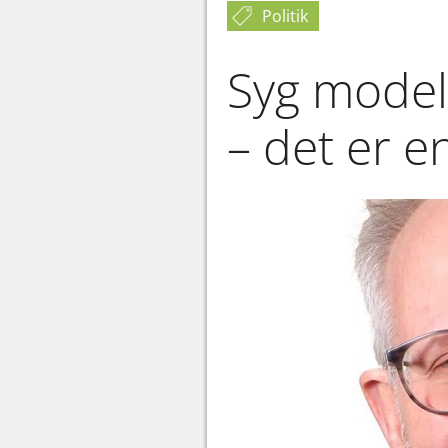
Politik
Syg model
– det er 