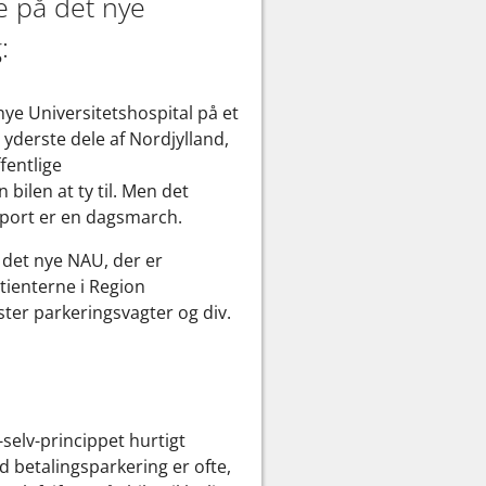
e på det nye
:
nye Universitetshospital på et
 yderste dele af Nordjylland,
fentlige
bilen at ty til. Men det
sport er en dagsmarch.
d det nye NAU, der er
atienterne i Region
oster parkeringsvagter og div.
-selv-princippet hurtigt
d betalingsparkering er ofte,