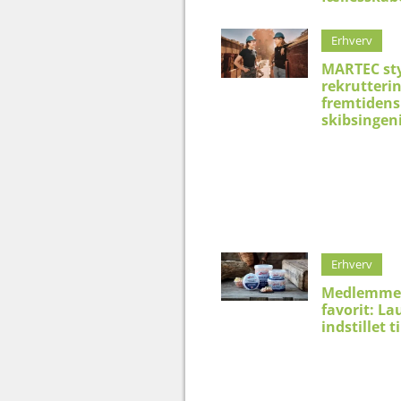
Erhverv
MARTEC st
rekrutteri
fremtidens
skibsingen
Erhverv
Medlemme
favorit: La
indstillet t