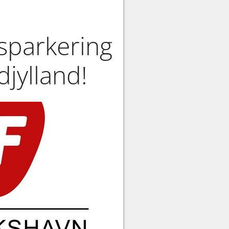
sparkering
jylland!