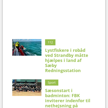
112
Lystfiskere i robåd
ved Strandby måtte
hjælpes i land af
Sæby
Redningsstation
Sport
Sæsonstart i
badminton: FBK
inviterer indenfor til
nethejsning på