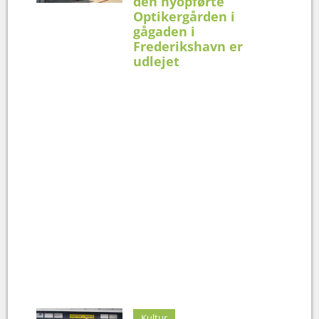
den nyopførte
Optikergården i
gågaden i
Frederikshavn er
udlejet
Kultur