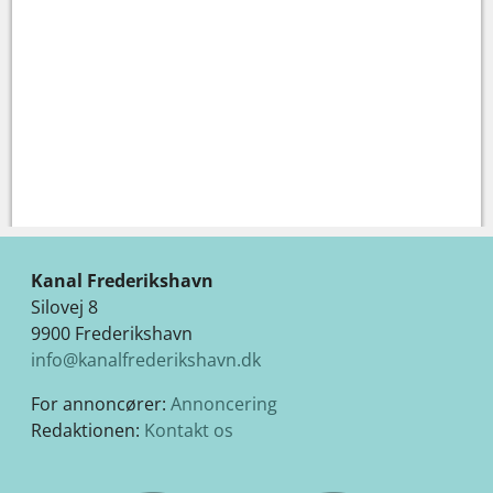
Kanal Frederikshavn
Silovej 8
9900 Frederikshavn
info@kanalfrederikshavn.dk
For annoncører:
Annoncering
Redaktionen:
Kontakt os