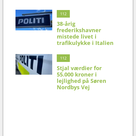
112
38-årig
frederikshavner
mistede livet i
trafikulykke i Italien
112
Stjal værdier for
55.000 kroner i
lejlighed på Søren
Nordbys Vej