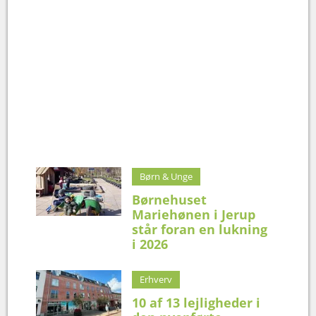
Børn & Unge
Børnehuset
Mariehønen i Jerup
står foran en lukning
i 2026
Erhverv
10 af 13 lejligheder i