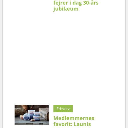
fejrer i dag 30-års
jubilæum
Erhverv
Medlemmernes
favorit: Launis