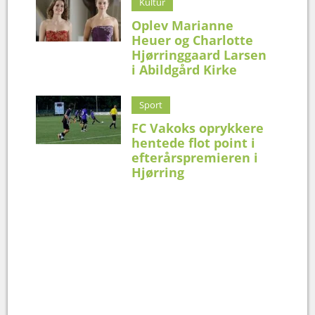
Kultur
Oplev Marianne
Heuer og Charlotte
Hjørringgaard Larsen
i Abildgård Kirke
Sport
FC Vakoks oprykkere
hentede flot point i
efterårspremieren i
Hjørring