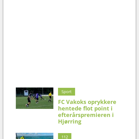
Sport
FC Vakoks oprykkere
hentede flot point i
efterårspremieren i
Hjørring
112