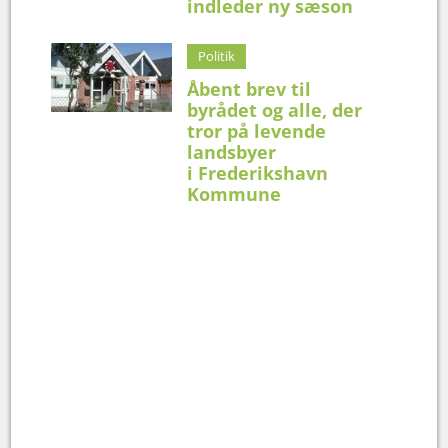
indleder ny sæson
Politik
Åbent brev til
byrådet og alle, der
tror på levende
landsbyer
i Frederikshavn
Kommune