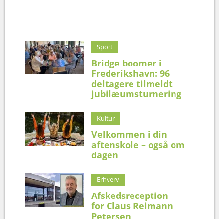
Sport
Bridge boomer i
Frederikshavn: 96
deltagere tilmeldt
jubilæumsturnering
Kultur
Velkommen i din
aftenskole – også om
dagen
Erhverv
Afskedsreception
for Claus Reimann
Petersen