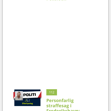
112
Personfarlig
straffesag i
Frederikshavn: