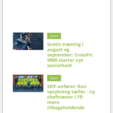
Sport
Gratis træning i
august og
september: CrossFit
9900 starter nyt
seniorhold
Sport
SEIF-anfører: Kun
oprykning tæller - ny
cheftræner i FfI
mere
tilbageholdende