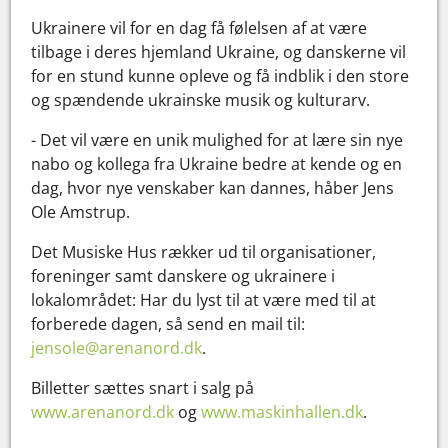
Ukrainere vil for en dag få følelsen af at være
tilbage i deres hjemland Ukraine, og danskerne vil
for en stund kunne opleve og få indblik i den store
og spændende ukrainske musik og kulturarv.
- Det vil være en unik mulighed for at lære sin nye
nabo og kollega fra Ukraine bedre at kende og en
dag, hvor nye venskaber kan dannes, håber Jens
Ole Amstrup.
Det Musiske Hus rækker ud til organisationer,
foreninger samt danskere og ukrainere i
lokalområdet: Har du lyst til at være med til at
forberede dagen, så send en mail til:
jensole@arenanord.dk
.
Billetter sættes snart i salg på
www.arenanord.dk
og
www.maskinhallen.dk
.