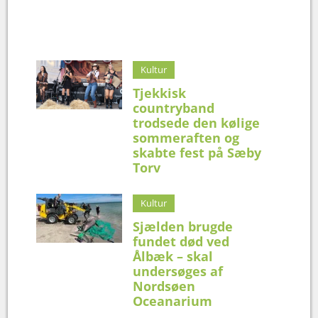
Kultur
Tjekkisk
countryband
trodsede den kølige
sommeraften og
skabte fest på Sæby
Torv
Kultur
Sjælden brugde
fundet død ved
Ålbæk – skal
undersøges af
Nordsøen
Oceanarium