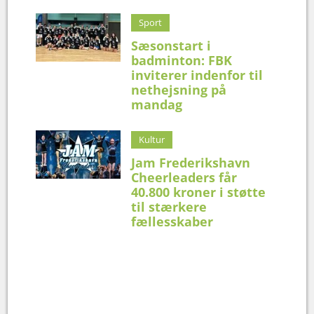
Sport
Sæsonstart i
badminton: FBK
inviterer indenfor til
nethejsning på
mandag
Kultur
Jam Frederikshavn
Cheerleaders får
40.800 kroner i støtte
til stærkere
fællesskaber