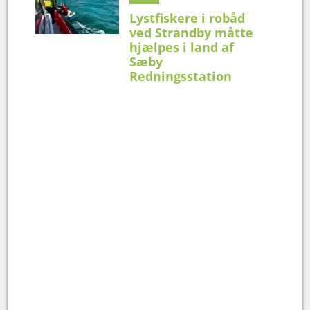
Lystfiskere i robåd
ved Strandby måtte
hjælpes i land af
Sæby
Redningsstation