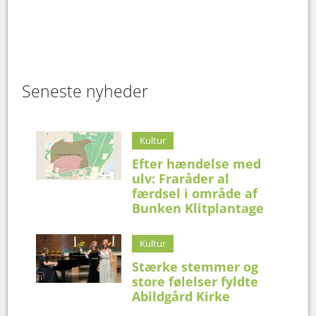
Seneste nyheder
Kultur
Efter hændelse med
ulv: Fraråder al
færdsel i område af
Bunken Klitplantage
Kultur
Stærke stemmer og
store følelser fyldte
Abildgård Kirke