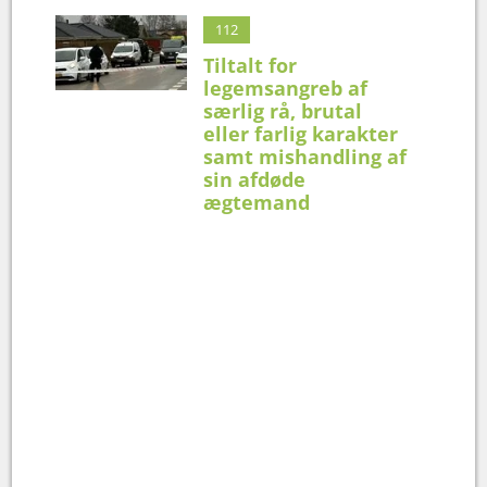
112
Tiltalt for
legemsangreb af
særlig rå, brutal
eller farlig karakter
samt mishandling af
sin afdøde
ægtemand