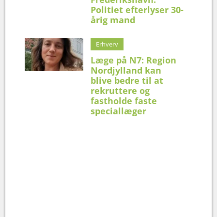
Politiet efterlyser 30-
årig mand
Erhverv
Læge på N7: Region
Nordjylland kan
blive bedre til at
rekruttere og
fastholde faste
speciallæger