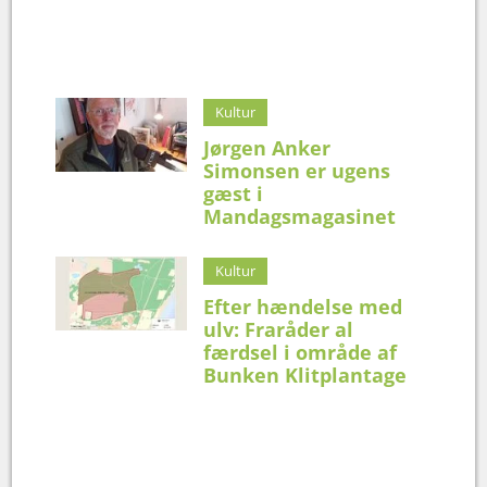
Kultur
Jørgen Anker
Simonsen er ugens
gæst i
Mandagsmagasinet
Kultur
Efter hændelse med
ulv: Fraråder al
færdsel i område af
Bunken Klitplantage