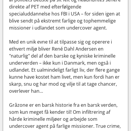
direkte af PET med efterfølgende
specialuddannelse hos FBI i USA – for siden igen at
blive sendt på ekstremt farlige og tophemmelige
missioner i udlandet som undercover agent.
Med en unik evne til at tilpasse sig og operere i
ethvert miljø bliver René Dahl Andersen en
"naturlig" del af den barske og kyniske kriminelle
underverden – ikke kun i Danmark, men også i
udlandet. Et ualmindeligt farligt liv, der flere gange
kunne have kostet ham livet, men kun fordi han er
skarp, snu og har mod og vilje til at tage chancer,
overlever han…
Gråzone er en barsk historie fra en barsk verden,
som kun meget få kender til! Om infiltrering af
hårde kriminelle miljøer og arbejde som
undercover agent på farlige missioner. True crime,