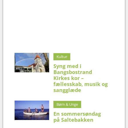
Kultur
Syng med i
Bangsbostrand
Kirkes kor –
fællesskab, musik og
sangglæde
Børn & Unge
En sommersøndag
på Saltebakken