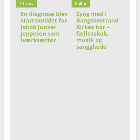
Erhverv
Kultur
En diagnose blev
Syng med i
startskuddet for
Bangsbostrand
Jakob Junker
Kirkes kor –
Jeppesen som
fællesskab,
iværksætter
musik og
sangglæde