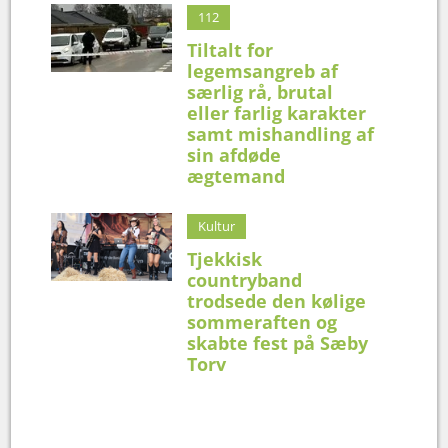
112
Tiltalt for
legemsangreb af
særlig rå, brutal
eller farlig karakter
samt mishandling af
sin afdøde
ægtemand
Kultur
Tjekkisk
countryband
trodsede den kølige
sommeraften og
skabte fest på Sæby
Torv