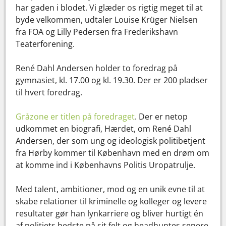
har gaden i blodet. Vi glæder os rigtig meget til at
byde velkommen, udtaler Louise Krüger Nielsen
fra FOA og Lilly Pedersen fra Frederikshavn
Teaterforening.
René Dahl Andersen holder to foredrag på
gymnasiet, kl. 17.00 og kl. 19.30. Der er 200 pladser
til hvert foredrag.
Gråzone er titlen på foredraget
. Der er netop
udkommet en biografi, Hærdet, om René Dahl
Andersen, der som ung og ideologisk politibetjent
fra Hørby kommer til København med en drøm om
at komme ind i Københavns Politis Uropatrulje.
Med talent, ambitioner, mod og en unik evne til at
skabe relationer til kriminelle og kolleger og levere
resultater gør han lynkarriere og bliver hurtigt én
af politiets bedste på sit felt og headhuntes senere