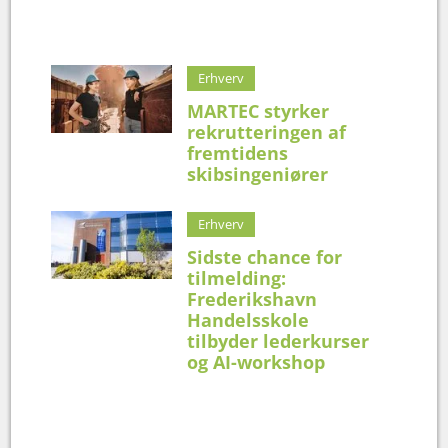
Erhverv
MARTEC styrker
rekrutteringen af
fremtidens
skibsingeniører
Erhverv
Sidste chance for
tilmelding:
Frederikshavn
Handelsskole
tilbyder lederkurser
og AI-workshop