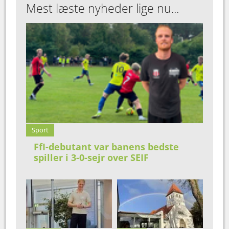
Mest læste nyheder lige nu...
Sport
FfI-debutant var banens bedste
spiller i 3-0-sejr over SEIF