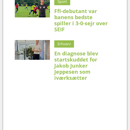
Sport
FfI-debutant var
banens bedste
spiller i 3-0-sejr over
SEIF
Erhverv
En diagnose blev
startskuddet for
Jakob Junker
Jeppesen som
iværksætter