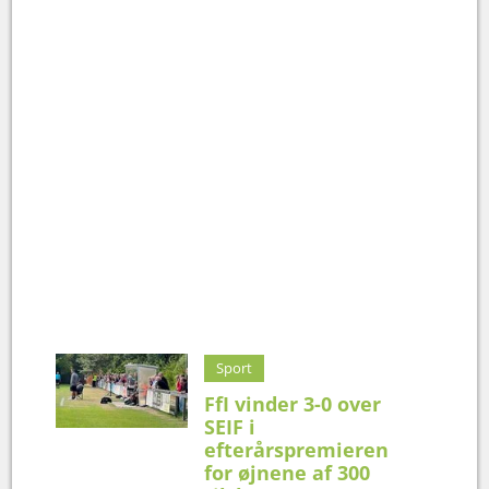
Sport
FfI vinder 3-0 over
SEIF i
efterårspremieren
for øjnene af 300