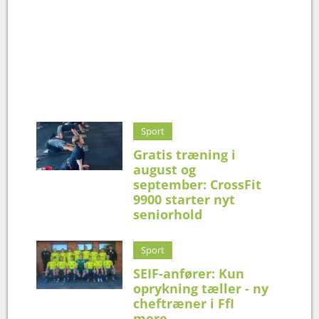
Sport
Gratis træning i
august og
september: CrossFit
9900 starter nyt
seniorhold
Sport
SEIF-anfører: Kun
oprykning tæller - ny
cheftræner i FfI
mere