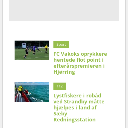
Sport
FC Vakoks oprykkere
hentede flot point i
efterårspremieren i
Hjørring
112
Lystfiskere i robåd
ved Strandby måtte
hjælpes i land af
Sæby
Redningsstation