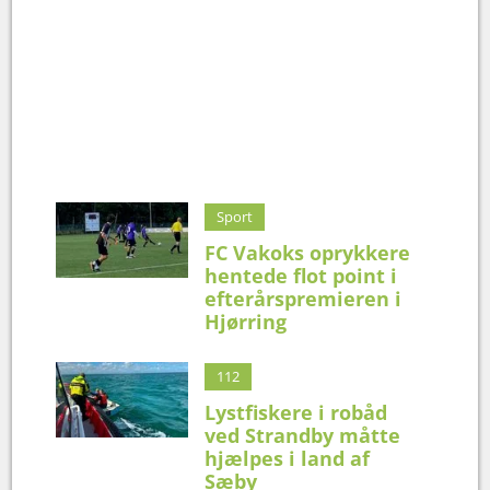
Sport
FC Vakoks oprykkere
hentede flot point i
efterårspremieren i
Hjørring
112
Lystfiskere i robåd
ved Strandby måtte
hjælpes i land af
Sæby