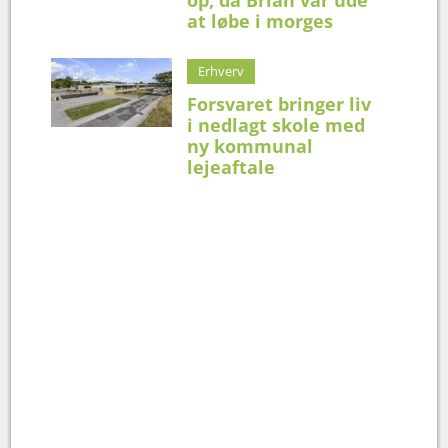
op, da Brian var ude
at løbe i morges
Erhverv
Forsvaret bringer liv
i nedlagt skole med
ny kommunal
lejeaftale