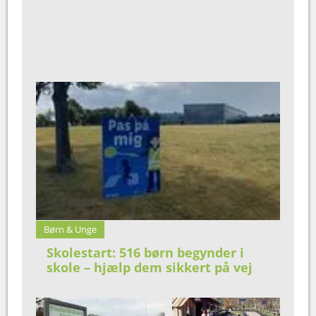
Børn & Unge
Skolestart: 516 børn begynder i
skole – hjælp dem sikkert på vej