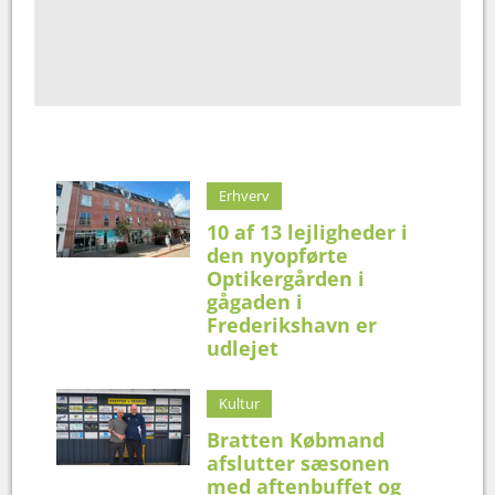
Erhverv
10 af 13 lejligheder i
den nyopførte
Optikergården i
gågaden i
Frederikshavn er
udlejet
Kultur
Bratten Købmand
afslutter sæsonen
med aftenbuffet og