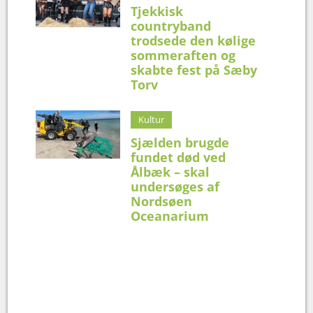
Tjekkisk
countryband
trodsede den kølige
sommeraften og
skabte fest på Sæby
Torv
Kultur
Sjælden brugde
fundet død ved
Ålbæk – skal
undersøges af
Nordsøen
Oceanarium