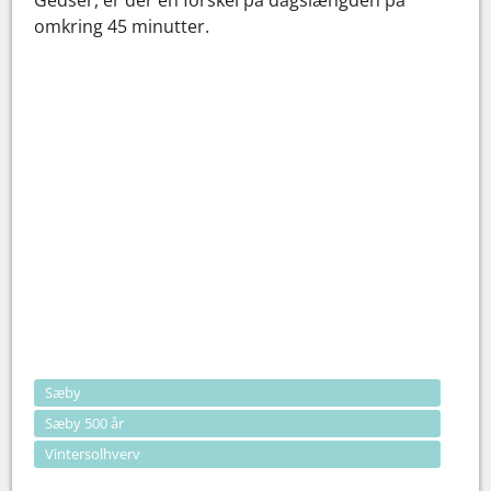
omkring 45 minutter.
Sæby
Sæby 500 år
Vintersolhverv