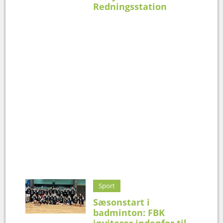
Redningsstation
Sport
Sæsonstart i
badminton: FBK
inviterer indenfor til