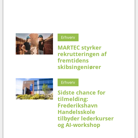
Erhverv
MARTEC styrker
rekrutteringen af
fremtidens
skibsingeniører
Erhverv
Sidste chance for
tilmelding:
Frederikshavn
Handelsskole
tilbyder lederkurser
og AI-workshop