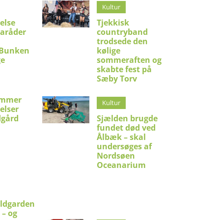
Kultur
else
Tjekkisk
raråder
countryband
trodsede den
 Bunken
kølige
ge
sommeraften og
skabte fest på
Sæby Torv
emmer
Kultur
lelser
dgård
Sjælden brugde
fundet død ved
Ålbæk – skal
undersøges af
Nordsøen
Oceanarium
ldgarden
 – og