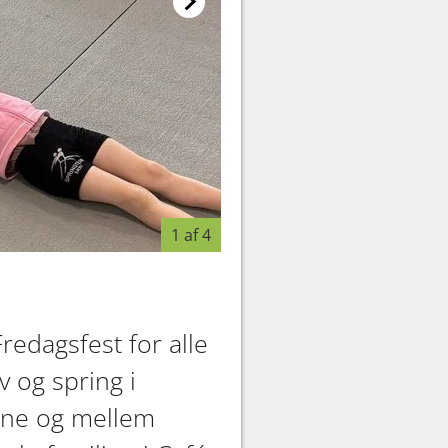
1 af 4
redagsfest for alle
v og spring i
dene og mellem