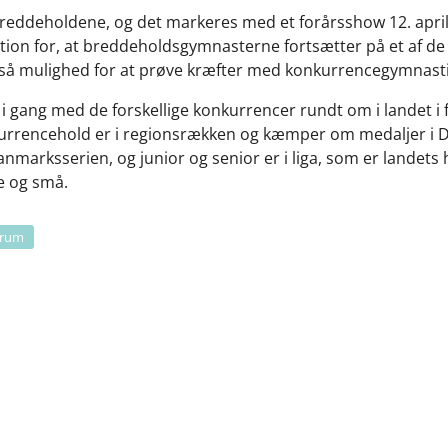
reddeholdene, og det markeres med et forårsshow 12. april kl
dition for, at breddeholdsgymnasterne fortsætter på et af 
også mulighed for at prøve kræfter med konkurrencegymnasti
 gang med de forskellige konkurrencer rundt om i landet i f
kurrencehold er i regionsrækken og kæmper om medaljer i D
Danmarksserien, og junior og senior er i liga, som er landets
e og små.
trum