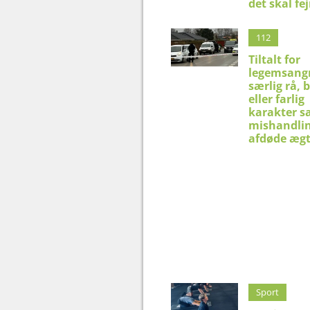
det skal fej
112
Tiltalt for
legemsangr
særlig rå, 
eller farlig
karakter s
mishandlin
afdøde æg
Sport