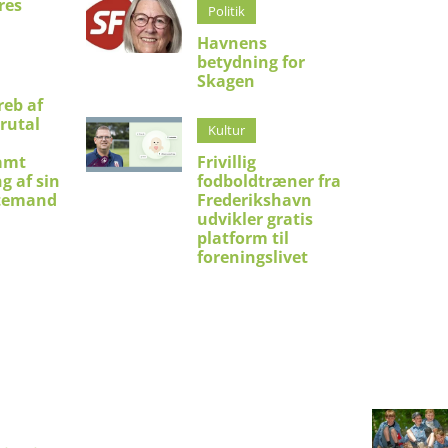
res
Politik
Havnens
betydning for
Skagen
eb af
brutal
Kultur
amt
Frivillig
g af sin
fodboldtræner fra
temand
Frederikshavn
udvikler gratis
platform til
foreningslivet