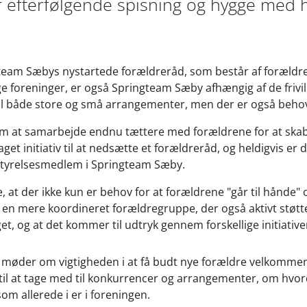
 efterfølgende spisning og hygge med he
gteam Sæbys nystartede forældreråd, som består af forældre 
e foreninger, er også Springteam Sæby afhængig af de frivill
il både store og små arrangementer, men der er også behov 
 om at samarbejde endnu tættere med forældrene for at skab
aget initiativ til at nedsætte et forældreråd, og heldigvis er 
estyrelsesmedlem i Springteam Sæby.
 at der ikke kun er behov for at forældrene "går til hånde" 
 en mere koordineret forældregruppe, der også aktivt støtt
get, og at det kommer til udtryk gennem forskellige initiative
 møder om vigtigheden i at få budt nye forældre velkommen i
å til at tage med til konkurrencer og arrangementer, om hvo
om allerede i er i foreningen.