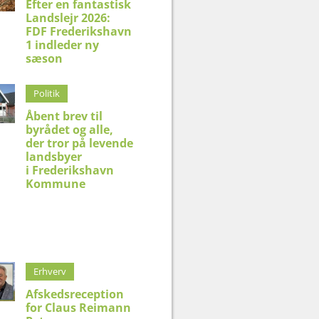
Efter en fantastisk
Landslejr 2026:
FDF Frederikshavn
1 indleder ny
sæson
Politik
Åbent brev til
byrådet og alle,
der tror på levende
landsbyer
i Frederikshavn
Kommune
Erhverv
Afskedsreception
for Claus Reimann