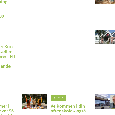
ing i
:
00
er: Kun
æller -
er i FfI
dende
Kultur
mer i
Velkommen i din
avn: 96
aftenskole – også