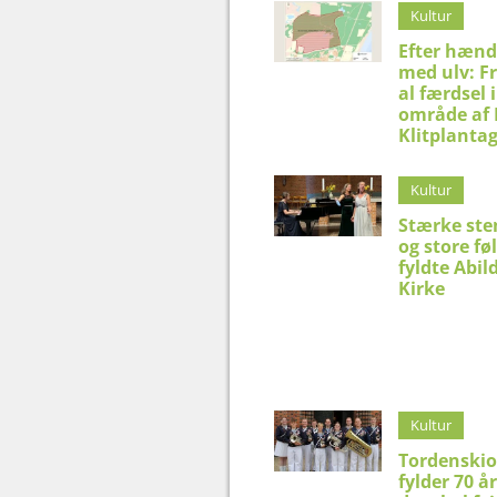
Kultur
Efter hænd
med ulv: F
al færdsel i
område af
Klitplanta
Kultur
Stærke st
og store fø
fyldte Abil
Kirke
Kultur
Tordenskio
fylder 70 år