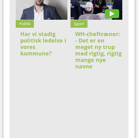
Politik
Sport
Har vi stadig
WH-cheftræner:
politisk ledelse i
- Det er en
vores
meget ny trup
kommune?
med rigtig, rigtig
mange nye
navne