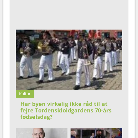
Kultur
Har byen virkelig ikke råd til at
fejre Tordenskioldgardens 70-års
fødselsdag?