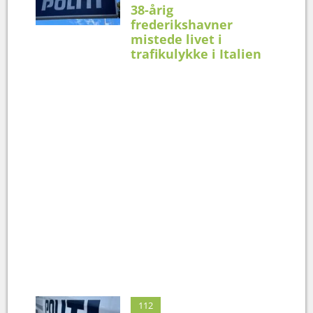
38-årig
frederikshavner
mistede livet i
trafikulykke i Italien
112