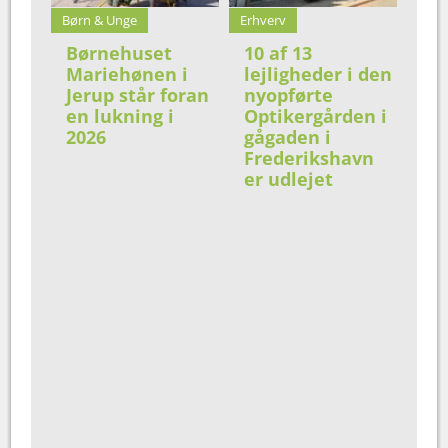
Børn & Unge
Erhverv
Børnehuset
10 af 13
Mariehønen i
lejligheder i den
Jerup står foran
nyopførte
en lukning i
Optikergården i
2026
gågaden i
Frederikshavn
er udlejet