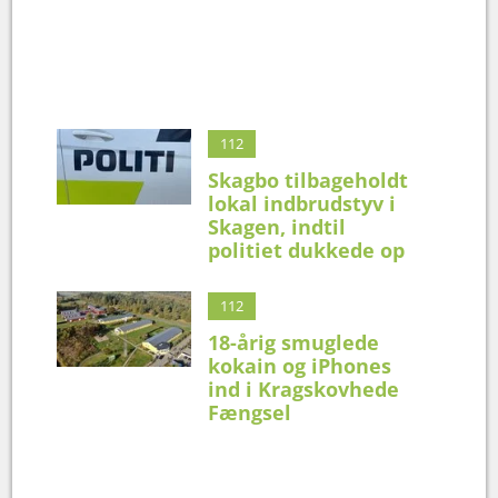
112
Skagbo tilbageholdt
lokal indbrudstyv i
Skagen, indtil
politiet dukkede op
112
18-årig smuglede
kokain og iPhones
ind i Kragskovhede
Fængsel