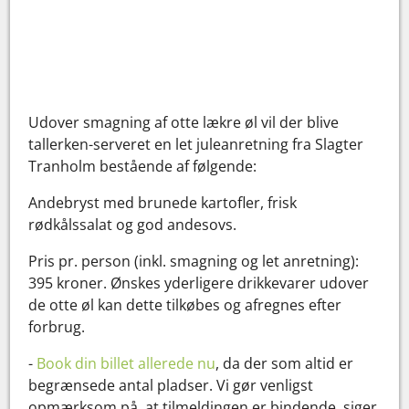
Udover smagning af otte lækre øl vil der blive
tallerken-serveret en let juleanretning fra Slagter
Tranholm bestående af følgende:
Andebryst med brunede kartofler, frisk
rødkålssalat og god andesovs.
Pris pr. person (inkl. smagning og let anretning):
395 kroner. Ønskes yderligere drikkevarer udover
de otte øl kan dette tilkøbes og afregnes efter
forbrug.
-
Book din billet allerede nu
, da der som altid er
begrænsede antal pladser. Vi gør venligst
opmærksom på, at tilmeldingen er bindende, siger