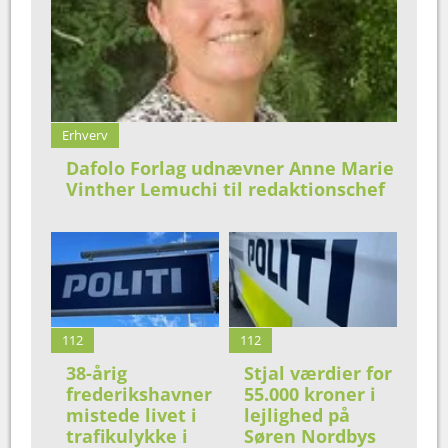
Erhverv
Dafolo Forlag udnævner Anne Marie
Vinther Lemuchi til redaktionschef
112
112
38-årig
Stjal værdier for
frederikshavner
55.000 kroner i
mistede livet i
lejlighed på
trafikulykke i
Søren Nordbys