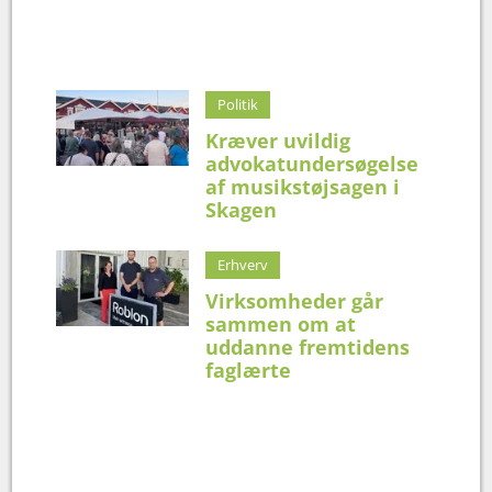
Politik
Kræver uvildig
advokatundersøgelse
af musikstøjsagen i
Skagen
Erhverv
Virksomheder går
sammen om at
uddanne fremtidens
faglærte