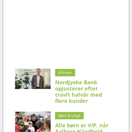
Erhverv
Nordjyske Bank
opjusterer efter
travlt halvår med
flere kunder
Børn & Unge
Alle børn er VIP, når
Aalborg Håndbold