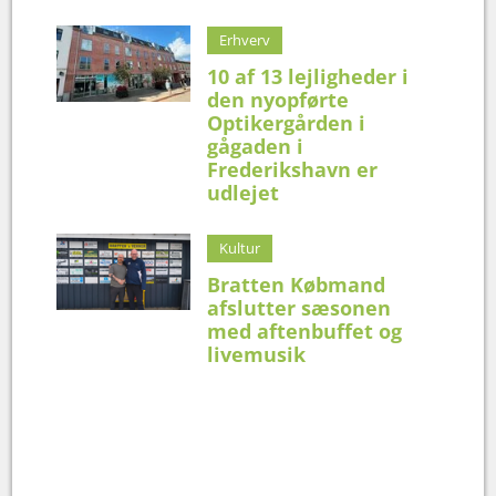
Erhverv
10 af 13 lejligheder i
den nyopførte
Optikergården i
gågaden i
Frederikshavn er
udlejet
Kultur
Bratten Købmand
afslutter sæsonen
med aftenbuffet og
livemusik