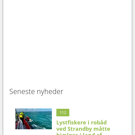
Seneste nyheder
112
Lystfiskere i robåd
ved Strandby måtte
hjælpes i land af