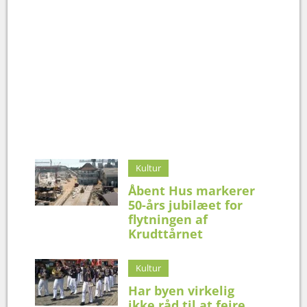
Kultur
Åbent Hus markerer
50-års jubilæet for
flytningen af
Krudttårnet
Kultur
Har byen virkelig
ikke råd til at fejre