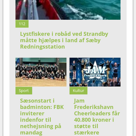
112
Lystfiskere i robåd ved Strandby
måtte hjælpes i land af Sæby
Redningsstation
Sport
Kultur
Sæsonstart i
Jam
badminton: FBK
Frederikshavn
inviterer
Cheerleaders får
indenfor til
40.800 kroner i
nethejsning på
støtte til
mandag
stærkere