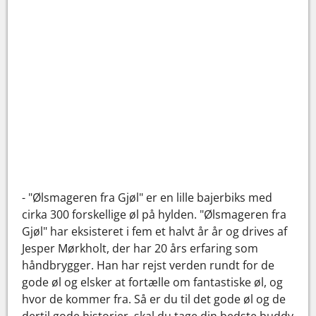
- "Ølsmageren fra Gjøl" er en lille bajerbiks med
cirka 300 forskellige øl på hylden. "Ølsmageren fra
Gjøl" har eksisteret i fem et halvt år år og drives af
Jesper Mørkholt, der har 20 års erfaring som
håndbrygger. Han har rejst verden rundt for de
gode øl og elsker at fortælle om fantastiske øl, og
hvor de kommer fra. Så er du til det gode øl og de
dertil gode historier, skal du tage din bedste buddy