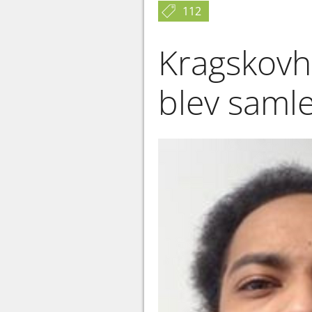
112
Kragskovh
blev saml