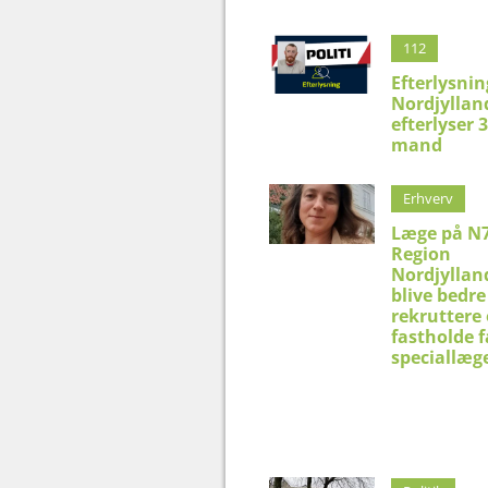
112
Efterlysnin
Nordjylland
efterlyser 
mand
Erhverv
Læge på N7
Region
Nordjyllan
blive bedre 
rekruttere
fastholde f
speciallæg