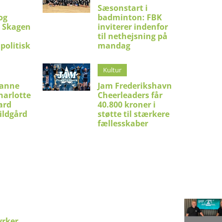
Sæsonstart i
og
badminton: FBK
i Skagen
inviterer indenfor
til nethejsning på
politisk
mandag
Kultur
ianne
Jam Frederikshavn
harlotte
Cheerleaders får
ard
40.800 kroner i
ildgård
støtte til stærkere
fællesskaber
yrker