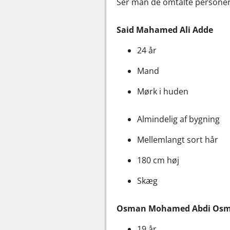
Ser man de omtalte personer,
Said Mahamed Ali Adde
24 år
Mand
Mørk i huden
Almindelig af bygning
Mellemlangt sort hår
180 cm høj
Skæg
Osman Mohamed Abdi Os
19 år