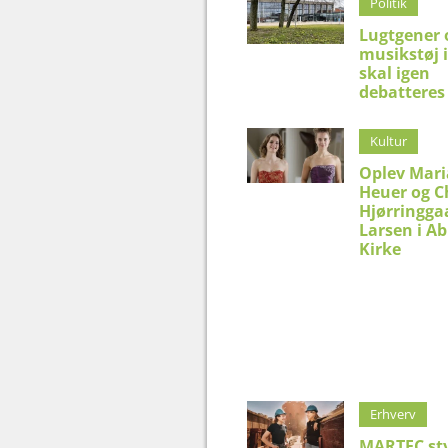
Politik
Lugtgener 
musikstøj 
skal igen
debatteres 
Kultur
Oplev Mar
Heuer og C
Hjørringga
Larsen i Ab
Kirke
Erhverv
MARTEC st