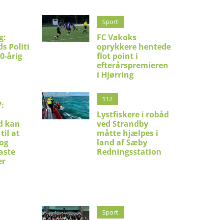
Sport
g:
FC Vakoks
s Politi
oprykkere hentede
30-årig
flot point i
efterårspremieren
i Hjørring
112
:
Lystfiskere i robåd
d kan
ved Strandby
til at
måtte hjælpes i
 og
land af Sæby
aste
Redningsstation
er
Sport