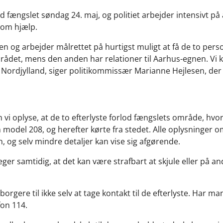
d fængslet søndag 24. maj, og politiet arbejder intensivt på
 om hjælp.
gen og arbejder målrettet på hurtigst muligt at få de to per
mrådet, mens den anden har relationer til Aarhus-egnen. Vi k
i Nordjylland, siger politikommissær Marianne Hejlesen, der
vi oplyse, at de to efterlyste forlod fængslets område, hvo
n model 208, og herefter kørte fra stedet. Alle oplysninger
n, og selv mindre detaljer kan vise sig afgørende.
er samtidig, at det kan være strafbart at skjule eller på 
borgere til ikke selv at tage kontakt til de efterlyste. Har m
fon 114.