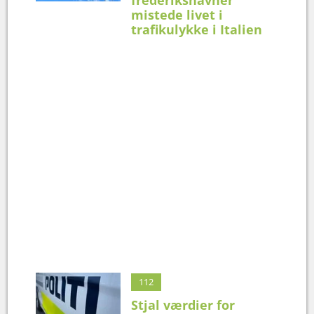
mistede livet i
trafikulykke i Italien
112
Stjal værdier for