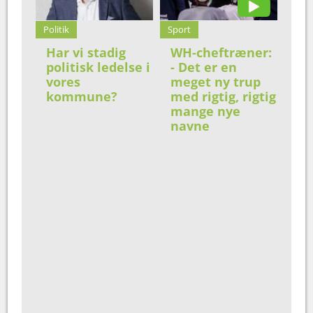
Politik
Sport
Har vi stadig
WH-cheftræner:
politisk ledelse i
- Det er en
vores
meget ny trup
kommune?
med rigtig, rigtig
mange nye
navne