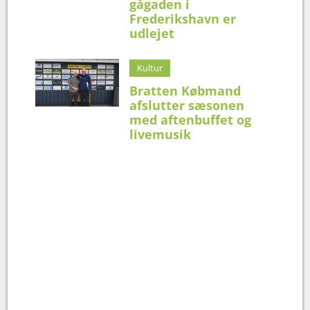
gågaden i
Frederikshavn er
udlejet
Kultur
Bratten Købmand
afslutter sæsonen
med aftenbuffet og
livemusik