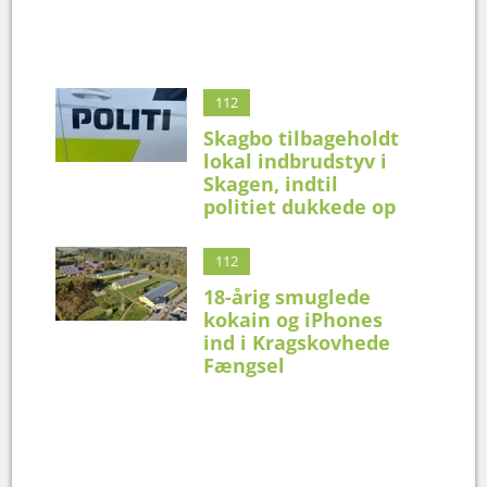
112
Skagbo tilbageholdt
lokal indbrudstyv i
Skagen, indtil
politiet dukkede op
112
18-årig smuglede
kokain og iPhones
ind i Kragskovhede
Fængsel