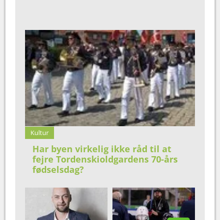
Kultur
Har byen virkelig ikke råd til at
fejre Tordenskioldgardens 70-års
fødselsdag?