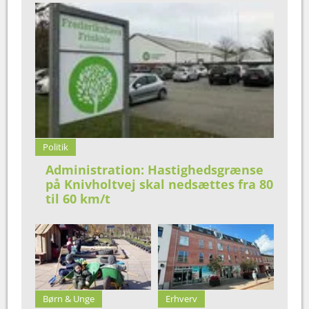
Politik
Administration: Hastighedsgrænse
på Knivholtvej skal nedsættes fra 80
til 60 km/t
Børn & Unge
Erhverv