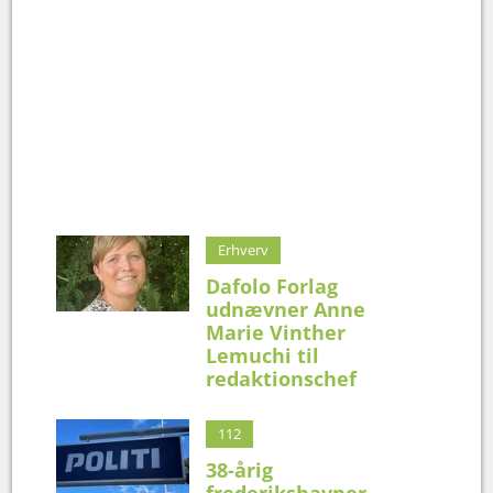
Erhverv
Dafolo Forlag
udnævner Anne
Marie Vinther
Lemuchi til
redaktionschef
112
38-årig
frederikshavner