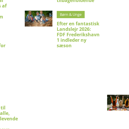
al
tilbageholdende
 af
Børn & Unge
um
Efter en fantastisk
Landslejr 2026:
FDF Frederikshavn
1 indleder ny
for
sæson
til
alle,
 levende