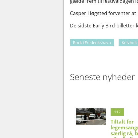
gælde frem til festivaldagen l
Casper Høgsted forventer at 
De sidste Early Bird-billette
Rock i Frederikshavn
Knivholt
Seneste nyheder
112
Tiltalt for
legemsangr
særlig rå, 