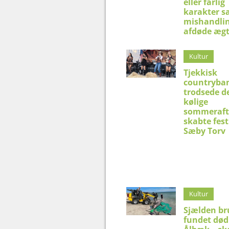
eller farlig
karakter s
mishandlin
afdøde æg
Kultur
Tjekkisk
countryba
trodsede d
kølige
sommeraft
skabte fest
Sæby Torv
Kultur
Sjælden br
fundet død