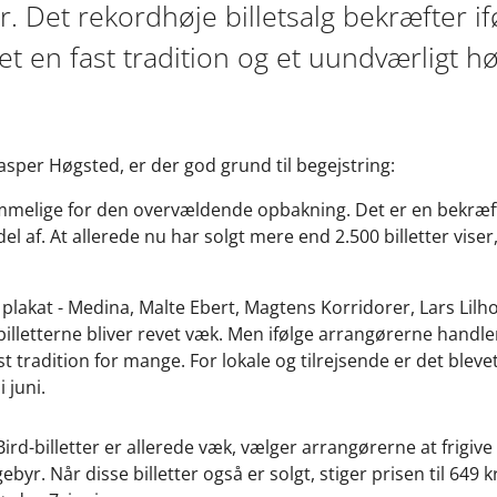
er. Det rekordhøje billetsalg bekræfter i
vet en fast tradition og et uundværligt h
Casper Høgsted, er der god grund til begejstring:
nemmelige for den overvældende opbakning. Det er en bekræft
del af. At allerede nu har solgt mere end 2.500 billetter viser
plakat - Medina, Malte Ebert, Magtens Korridorer, Lars Lilh
at billetterne bliver revet væk. Men ifølge arrangørerne hand
t tradition for mange. For lokale og tilrejsende er det bleve
 juni.
ird-billetter er allerede væk, vælger arrangørerne at frigive y
ebyr. Når disse billetter også er solgt, stiger prisen til 649 