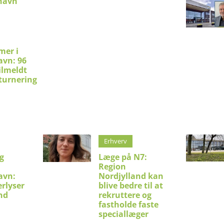
shavn
mer i
avn: 96
ilmeldt
turnering
Erhverv
g
Læge på N7:
Region
avn:
Nordjylland kan
erlyser
blive bedre til at
nd
rekruttere og
fastholde faste
speciallæger