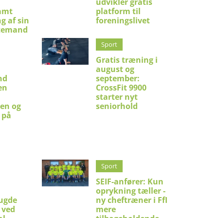
udvikler gratis
amt
platform til
g af sin
foreningslivet
temand
Sport
Gratis træning i
august og
nd
september:
en
CrossFit 9900
starter nyt
en og
seniorhold
 på
Sport
SEIF-anfører: Kun
oprykning tæller -
ugde
ny cheftræner i FfI
 ved
mere