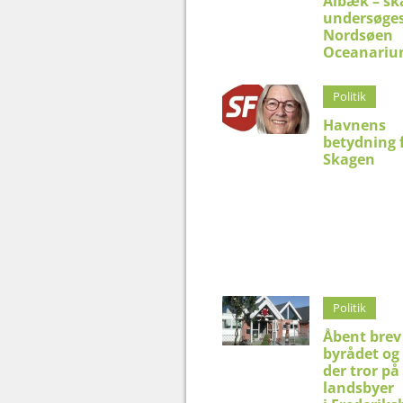
Ålbæk – sk
undersøges
Nordsøen
Oceanari
Politik
Havnens
betydning 
Skagen
Politik
Åbent brev 
byrådet og 
der tror på
landsbyer