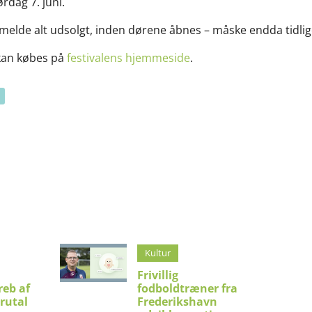
ørdag 7. juni.
melde alt udsolgt, inden dørene åbnes – måske endda tidli
r kan købes på
festivalens hjemmeside
.
Kultur
Frivillig
eb af
fodboldtræner fra
brutal
Frederikshavn