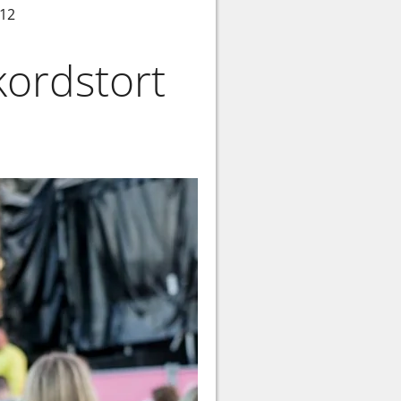
.12
kordstort