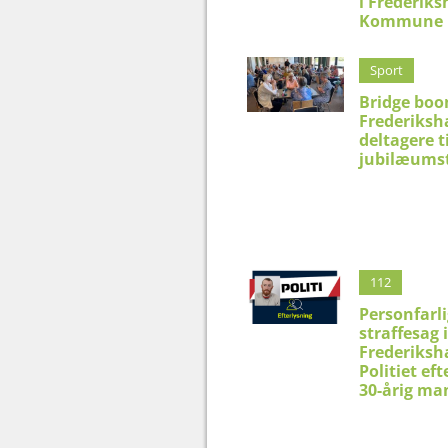
i Frederik
Kommune
Sport
Bridge boo
Frederiksh
deltagere t
jubilæums
112
Personfarli
straffesag i
Frederiksh
Politiet eft
30-årig ma