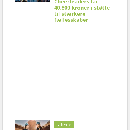
Cheerleaders får
40.800 kroner i støtte
til stærkere
fællesskaber
Erhverv