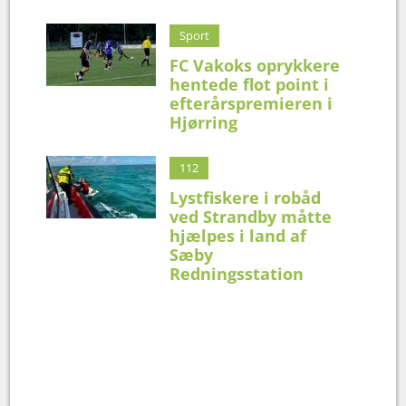
Sport
FC Vakoks oprykkere
hentede flot point i
efterårspremieren i
Hjørring
112
Lystfiskere i robåd
ved Strandby måtte
hjælpes i land af
Sæby
Redningsstation