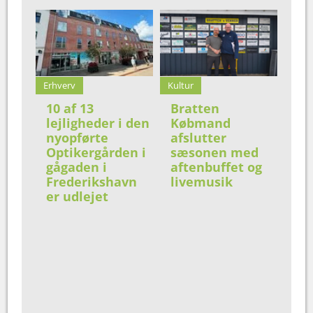
Erhverv
Kultur
10 af 13
Bratten
lejligheder i den
Købmand
nyopførte
afslutter
Optikergården i
sæsonen med
gågaden i
aftenbuffet og
Frederikshavn
livemusik
er udlejet