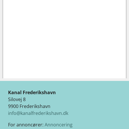
Kanal Frederikshavn
Silovej 8
9900 Frederikshavn
info@kanalfrederikshavn.dk
For annoncører:
Annoncering