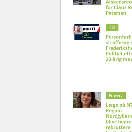
Afskedsrec
for Claus 
Petersen
112
Personfarli
straffesag i
Frederiksh
Politiet eft
30-årig ma
Erhverv
Læge på N7
Region
Nordjyllan
blive bedre 
rekruttere