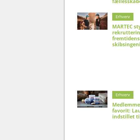
fællesskab
Erhverv
MARTEC st
rekrutteri
fremtidens
skibsingen
Erhverv
Medlemme
favorit: La
indstillet t