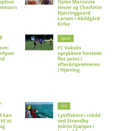
eption
Oplev Marianne
Reimann
Heuer og Charlotte
Hjørringgaard
Larsen i Abildgård
Kirke
g
Sport
avn:
FC Vakoks
erlyser
oprykkere hentede
nd
flot point i
efterårspremieren
i Hjørring
:
112
d kan
Lystfiskere i robåd
til at
ved Strandby
 og
måtte hjælpes i