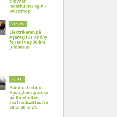
tilbyder
lederkurser og AI-
workshop
Erhverv
Elektrikeren på
Agervej i Strandby
fejrer i dag 30-års
jubilæum
Politik
Administration:
Hastighedsgrænse
på Knivholtvej
skal nedsættes fra
80 til 60 km/t