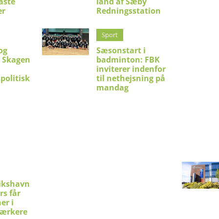
aste
land af Sæby
er
Redningsstation
Sport
og
Sæsonstart i
i Skagen
badminton: FBK
inviterer indenfor
politisk
til nethejsning på
mandag
ikshavn
rs får
er i
stærkere