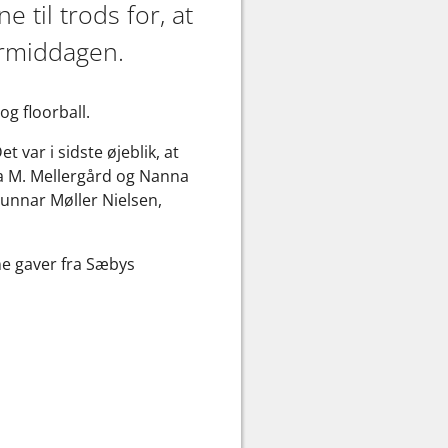
 til trods for, at
ormiddagen.
g floorball.
 var i sidste øjeblik, at
a M. Mellergård og Nanna
 Gunnar Møller Nielsen,
ne gaver fra Sæbys