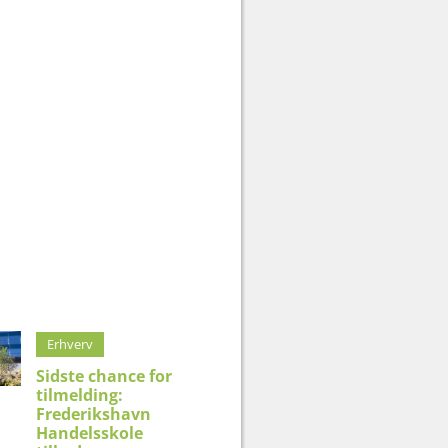
Erhverv
Sidste chance for
tilmelding:
Frederikshavn
Handelsskole