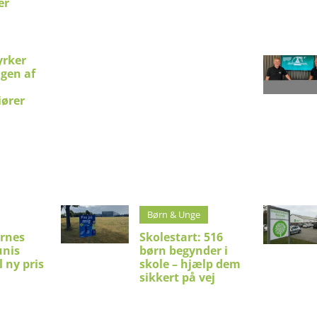
er
yrker
ngen af
iører
Børn & Unge
rnes
Skolestart: 516
unis
børn begynder i
il ny pris
skole – hjælp dem
sikkert på vej