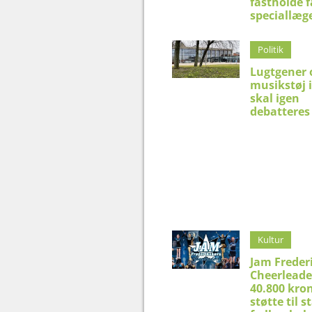
fastholde f
speciallæg
Politik
Lugtgener 
musikstøj 
skal igen
debatteres 
Kultur
Jam Freder
Cheerleade
40.800 kron
støtte til 