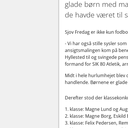
glade børn med mass
de havde været til
Sjov Fredag er ikke kun fodbo
- Vi har også stille sysler so
ansigtsmalingen kom på bene
Hyllested til og svingede pens
formand for SIK 80 Atletik, ar
Midt i hele hurlumhejet blev 
handlende. Børnene er glade f
Derefter stod der klassekon
1. klasse: Magne Lund og Aug
2. klasse: Magne Borg, Eskild
3. klasse: Felix Pedersen, R