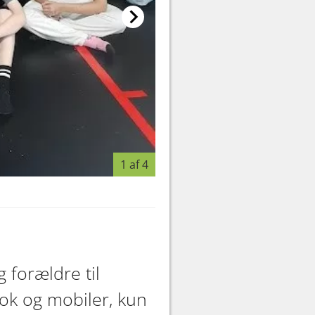
1 af 4
Nanna Hyllested trådte til som 
 forældre til
ok og mobiler, kun