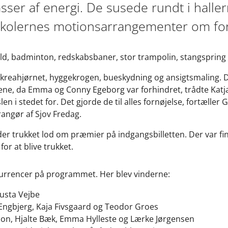
er af energi. De susede rundt i hallerne
 skolernes motionsarrangementer om f
ld, badminton, redskabsbaner, stor trampolin, stangspring o
m kreahjørnet, hyggekrogen, bueskydning og ansigtsmaling. Det
ne, da Emma og Conny Egeborg var forhindret, trådte Katj
len i stedet for. Det gjorde de til alles fornøjelse, fortæller
rangør af Sjov Fredag.
der trukket lod om præmier på indgangsbilletten. Der var fi
or at blive trukket.
kurrencer på programmet. Her blev vinderne:
usta Vejbe
 Engbjerg, Kaja Fivsgaard og Teodor Groes
emon, Hjalte Bæk, Emma Hylleste og Lærke Jørgensen