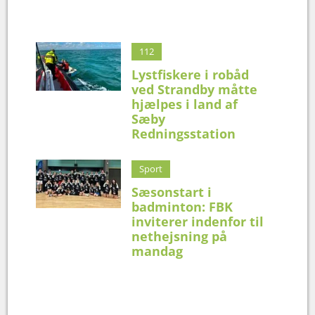
112
Lystfiskere i robåd
ved Strandby måtte
hjælpes i land af
Sæby
Redningsstation
Sport
Sæsonstart i
badminton: FBK
inviterer indenfor til
nethejsning på
mandag