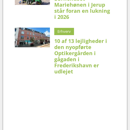
Mariehønen i Jerup
står foran en lukning
i 2026
Erhverv
10 af 13 lejligheder i
den nyopførte
Optikergården i
gågaden i
Frederikshavn er
udlejet