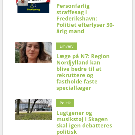
Personfarlig
straffesag i
Frederikshavn:
Politiet efterlyser 30-
årig mand
Erhverv
Læge på N7: Region
Nordjylland kan
blive bedre til at
rekruttere og
fastholde faste
speciallæger
Politik
Lugtgener og
musikstøj i Skagen
skal igen debatteres
politisk