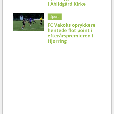
i Abildgård Kirke
Sport
FC Vakoks oprykkere
hentede flot point i
efterårspremieren i
Hjørring