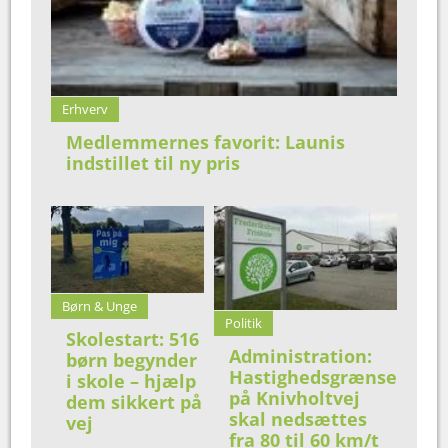
Erhverv
Medlemmernes favorit: Launis
indstillet til ny pris
Børn & Unge
Politik
Skolestart: 516
Administration:
børn begynder
Hastighedsgrænse
i skole – hjælp
på Knivholtvej
dem sikkert på
skal nedsættes
vej
fra 80 til 60 km/t