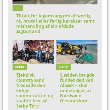
112
Tiltalt for legemsangreb af særlig
rå, brutal eller farlig karakter samt
mishandling af sin afdøde
ægtemand
Kultur
Kultur
Tjekkisk
Sjælden brugde
countryband
fundet død ved
trodsede den
Ålbæk – skal
kølige
undersøges af
sommeraften og
Nordsøen
skabte fest på
Oceanarium
Sæby Torv