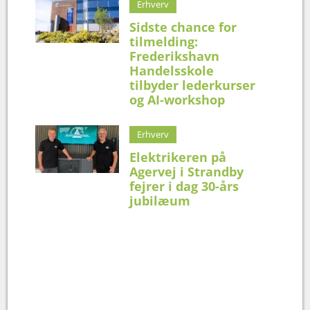
Erhverv
Sidste chance for
tilmelding:
Frederikshavn
Handelsskole
tilbyder lederkurser
og AI-workshop
Erhverv
Elektrikeren på
Agervej i Strandby
fejrer i dag 30-års
jubilæum