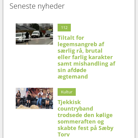
Seneste nyheder
112
Tiltalt for
legemsangreb af
særlig rå, brutal
eller farlig karakter
samt mishandling af
sin afdøde
ægtemand
Kultur
Tjekkisk
countryband
trodsede den kølige
sommeraften og
skabte fest på Sæby
Torv