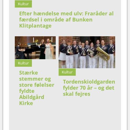
Kultur
Efter hændelse med ulv: Fraråder al
færdsel i område af Bunken
Klitplantage
Kultur
Stærke
Kultur
stemmer og
Tordenskioldgarden
store følelser
fylder 70 år – og det
fyldte
skal fejres
Abildgård
Kirke