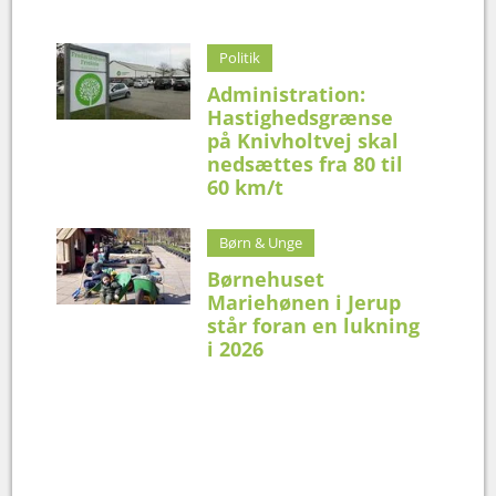
Politik
Administration:
Hastighedsgrænse
på Knivholtvej skal
nedsættes fra 80 til
60 km/t
Børn & Unge
Børnehuset
Mariehønen i Jerup
står foran en lukning
i 2026