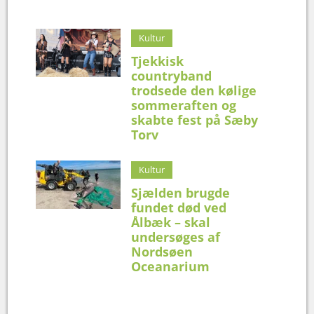
Kultur
Tjekkisk
countryband
trodsede den kølige
sommeraften og
skabte fest på Sæby
Torv
Kultur
Sjælden brugde
fundet død ved
Ålbæk – skal
undersøges af
Nordsøen
Oceanarium