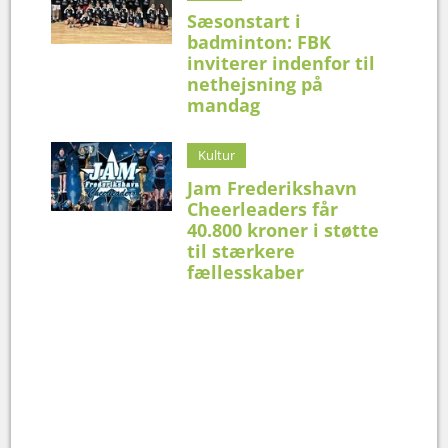
Sæsonstart i
badminton: FBK
inviterer indenfor til
nethejsning på
mandag
Kultur
Jam Frederikshavn
Cheerleaders får
40.800 kroner i støtte
til stærkere
fællesskaber