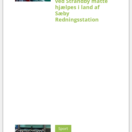
ved Strandby måtte
hjælpes i land af
Sæby
Redningsstation
Sport