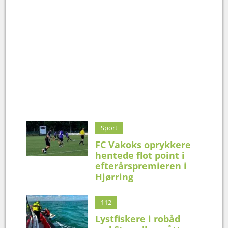
Sport
FC Vakoks oprykkere
hentede flot point i
efterårspremieren i
Hjørring
112
Lystfiskere i robåd