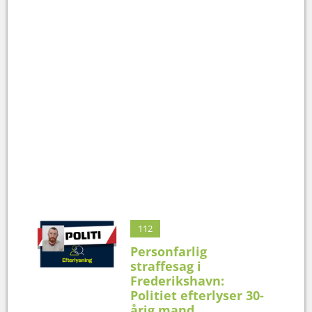
112
Personfarlig
straffesag i
Frederikshavn:
Politiet efterlyser 30-
årig mand