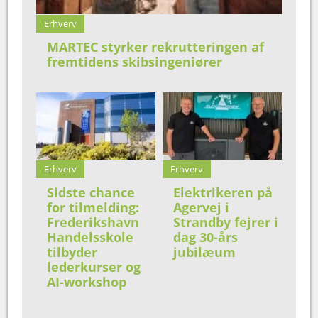
Erhverv
MARTEC styrker rekrutteringen af
fremtidens skibsingeniører
Erhverv
Erhverv
Sidste chance
Elektrikeren på
for tilmelding:
Agervej i
Frederikshavn
Strandby fejrer i
Handelsskole
dag 30-års
tilbyder
jubilæum
lederkurser og
AI-workshop