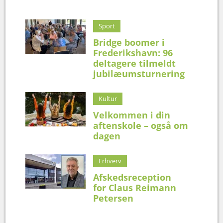
Sport
Bridge boomer i
Frederikshavn: 96
deltagere tilmeldt
jubilæumsturnering
Kultur
Velkommen i din
aftenskole – også om
dagen
Erhverv
Afskedsreception
for Claus Reimann
Petersen