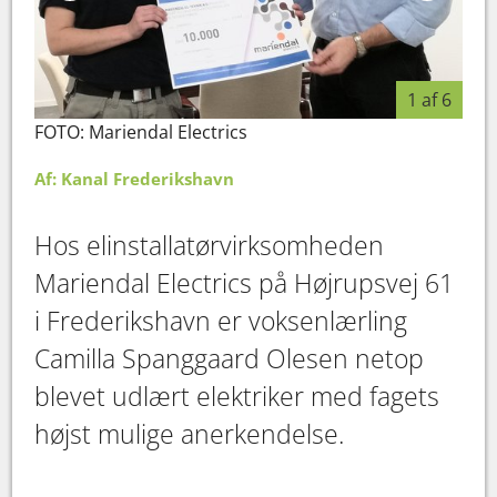
1 af 6
FOTO: Mariendal Electrics
FOTO
Af: Kanal Frederikshavn
Hos elinstallatørvirksomheden
Mariendal Electrics på Højrupsvej 61
i Frederikshavn er voksenlærling
Camilla Spanggaard Olesen netop
blevet udlært elektriker med fagets
højst mulige anerkendelse.