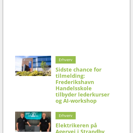
Erhverv
Sidste chance for
tilmelding:
Frederikshavn
Handelsskole
tilbyder lederkurser
og AI-workshop
Erhverv
Elektrikeren på
Agervej i Strandby