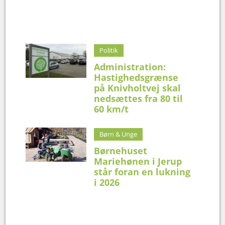
Politik
Administration:
Hastighedsgrænse
på Knivholtvej skal
nedsættes fra 80 til
60 km/t
Børn & Unge
Børnehuset
Mariehønen i Jerup
står foran en lukning
i 2026