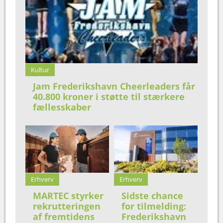
Kultur
Jam Frederikshavn Cheerleaders får
40.800 kroner i støtte til stærkere
fællesskaber
Erhverv
Erhverv
MARTEC styrker
Sidste chance
rekrutteringen
for tilmelding:
af fremtidens
Frederikshavn