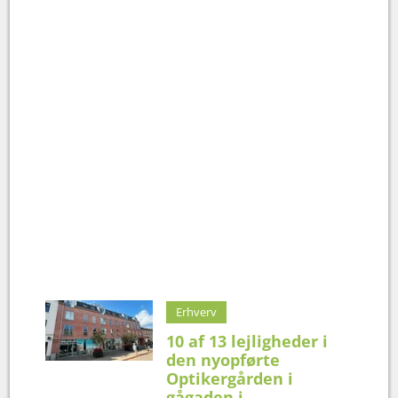
Erhverv
10 af 13 lejligheder i
den nyopførte
Optikergården i
gågaden i