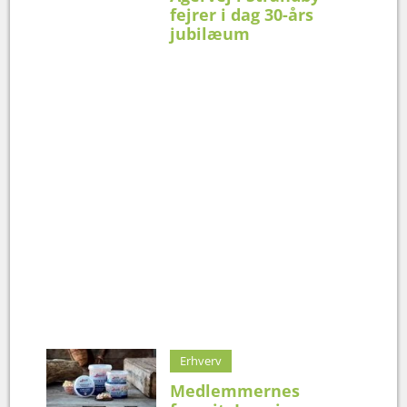
fejrer i dag 30-års
jubilæum
Erhverv
Medlemmernes