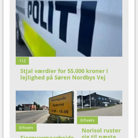
112
Stjal værdier for 55.000 kroner i
lejlighed på Søren Nordbys Vej
Erhverv
Erhverv
Norisol ruster
sig til næste
Fjernvarmearbejde