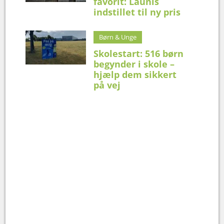
favorit: Launis
indstillet til ny pris
Børn & Unge
Skolestart: 516 børn
begynder i skole –
hjælp dem sikkert
på vej