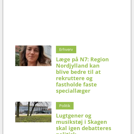
Erhverv
Læge på N7: Region
Nordjylland kan
blive bedre til at
rekruttere og
fastholde faste
speciallæger
Politik
Lugtgener og
musikstøj i Skagen
skal igen debatteres