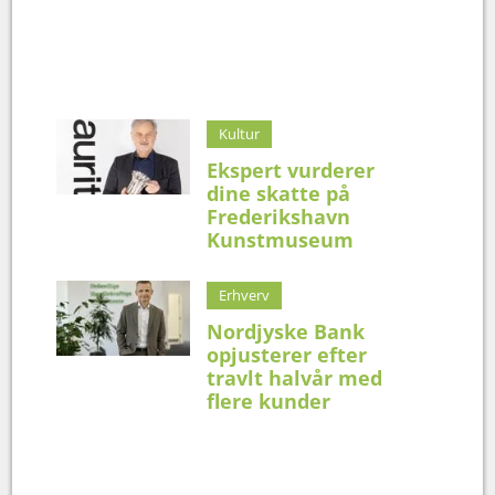
Kultur
Ekspert vurderer
dine skatte på
Frederikshavn
Kunstmuseum
Erhverv
Nordjyske Bank
opjusterer efter
travlt halvår med
flere kunder