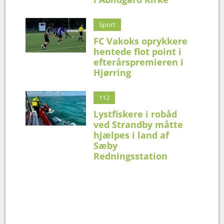
Sport
FC Vakoks oprykkere
hentede flot point i
efterårspremieren i
Hjørring
112
Lystfiskere i robåd
ved Strandby måtte
hjælpes i land af
Sæby
Redningsstation