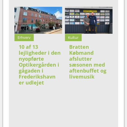
Erhverv
Kultur
10 af 13
Bratten
lejligheder i den
Købmand
nyopførte
afslutter
Optikergården i
sæsonen med
gågaden i
aftenbuffet og
Frederikshavn
livemusik
er udlejet