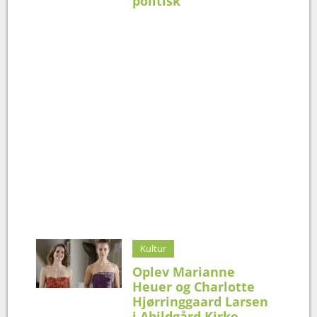
politisk
Kultur
Oplev Marianne
Heuer og Charlotte
Hjørringgaard Larsen
i Abildgård Kirke