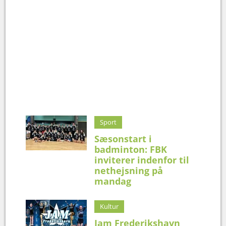
Sport
Sæsonstart i
badminton: FBK
inviterer indenfor til
nethejsning på
mandag
Kultur
Jam Frederikshavn