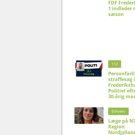
FDF Freder
1 indleder 
sæson
112
Personfarli
straffesag i
Frederiksh
Politiet eft
30-årig ma
Erhverv
Læge på N7
Region
Nordjyllan