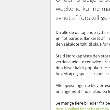
weekend kunne man -
synet af forskellige
Da alle de deltagende rytter
en flot parade, flankeret af H
den såkaldte tølt, til skue f
Stald Nordkap viste den stor
verdens ældste renavlede race
den bliver kaldt populært. He
hovedtøj og specielle sadler
Alle opvisningerne blev præse
arrangement finder sted på l
Se mange flere billeder fra b
http://galleri.hornshoej.com