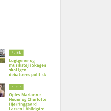
Politik
Lugtgener og
musikstøj i Skagen
skal igen
debatteres politisk
Kultur
Oplev Marianne
Heuer og Charlotte
Hjørringgaard
Larsen i Abildgård