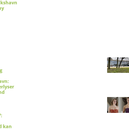
ikshavn
ny
g
avn:
erlyser
nd
:
d kan