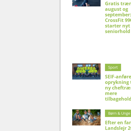
Gratis træn
august og
september
CrossFit 99
starter nyt
seniorhold
Sport
SEIF-anfør
oprykning t
ny cheftræn
mere
tilbagehol
Børn & Unge
Efter en fa
Landslejr 2