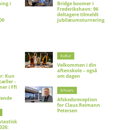
ing i
Bridge boomer i
Frederikshavn: 96
:
deltagere tilmeldt
00
jubilæumsturnering
Kultur
Velkommen i din
aftenskole – også
er: Kun
om dagen
æller -
er i FfI
Erhverv
dende
Afskedsreception
for Claus Reimann
Petersen
ntastisk
026: