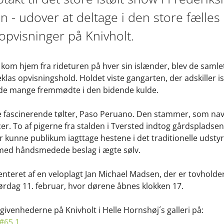
 udover at deltage i den store fælles 
 opvisninger på Knivholt.
e kom hjem fra rideturen på hver sin islænder, blev de saml
eklas opvisningshold. Holdet viste gangarten, der adskiller i
or de mange fremmødte i den bidende kulde.
e fascinerende tølter, Paso Peruano. Den stammer, som navne
r. To af pigerne fra stalden i Tversted indtog gårdspladse
r kunne publikum iagttage hestene i det traditionelle udstyr,
 med håndsmedede beslag i ægte sølv.
nteret af en veloplagt Jan Michael Madsen, der er tovholder 
ørdag 11. februar, hvor dørene åbnes klokken 17.
egivenhederne på Knivholt i Helle Hornshøj´s galleri på:
/#65.1
.