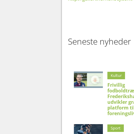
Seneste nyheder
Kultur
Frivillig
fodboldtræ
Frederiksh
udvikler gr
platform ti
foreningsli
Sport