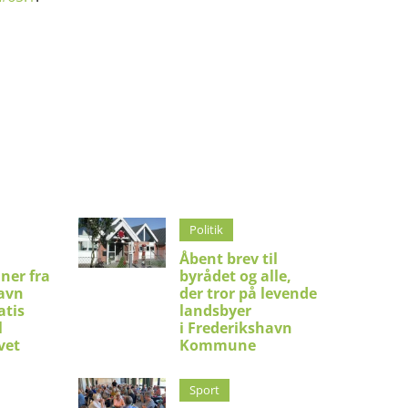
Politik
Åbent brev til
ner fra
byrådet og alle,
avn
der tror på levende
atis
landsbyer
l
i Frederikshavn
vet
Kommune
Sport