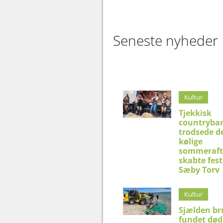
Seneste nyheder
Kultur
Tjekkisk
countryba
trodsede d
kølige
sommeraft
skabte fest
Sæby Torv
Kultur
Sjælden br
fundet død