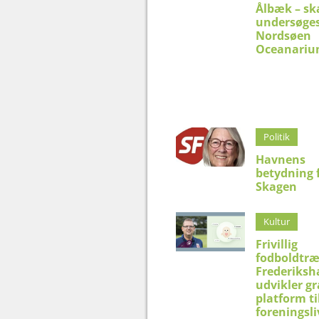
Ålbæk – sk
undersøges
Nordsøen
Oceanari
Politik
Havnens
betydning 
Skagen
Kultur
Frivillig
fodboldtræ
Frederiksh
udvikler gr
platform ti
foreningsli