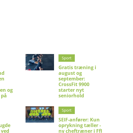
Sport
Gratis træning i
nd
august og
en
september:
CrossFit 9900
en og
starter nyt
 på
seniorhold
Sport
SEIF-anfører: Kun
ugde
oprykning tæller -
 ved
ny cheftræner i FfI