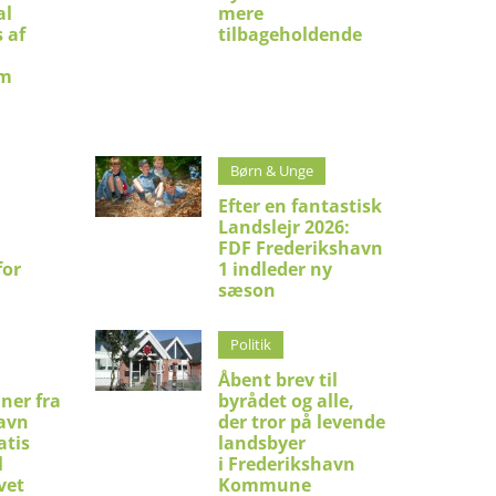
al
mere
 af
tilbageholdende
um
Børn & Unge
Efter en fantastisk
Landslejr 2026:
FDF Frederikshavn
for
1 indleder ny
sæson
Politik
Åbent brev til
ner fra
byrådet og alle,
avn
der tror på levende
atis
landsbyer
l
i Frederikshavn
vet
Kommune