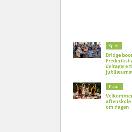
Sport
Bridge boo
Frederiksh
deltagere t
jubilæums
Kultur
Velkommen
aftenskole
om dagen