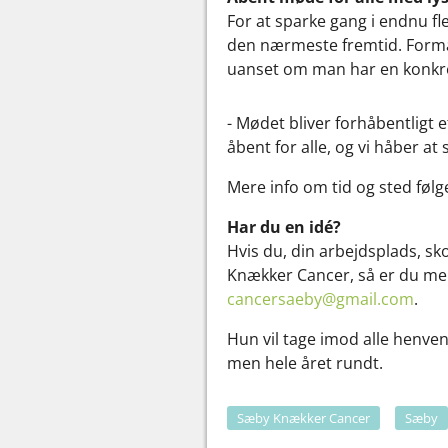
For at sparke gang i endnu f
den nærmeste fremtid. Formåle
uanset om man har en konkret
- Mødet bliver forhåbentligt e
åbent for alle, og vi håber at
Mere info om tid og sted følge
Har du en idé?
Hvis du, din arbejdsplads, sk
Knækker Cancer, så er du mer
cancersaeby@gmail.com
.
Hun vil tage imod alle henve
men hele året rundt.
Sæby Knækker Cancer
Sæby