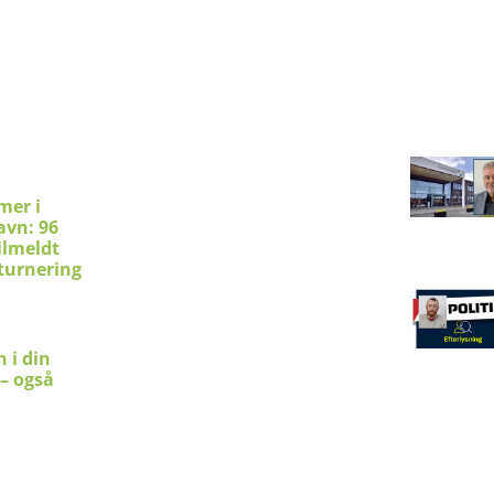
mer i
avn: 96
ilmeldt
turnering
 i din
 – også