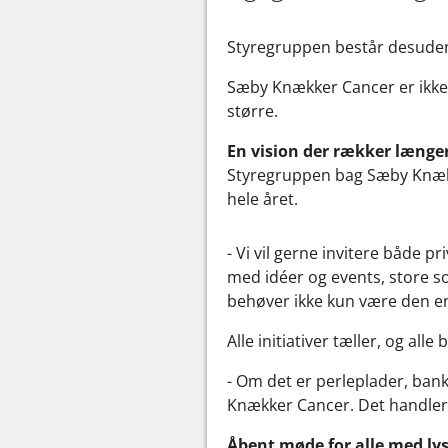
Styregruppen består desuden 
Sæby Knækker Cancer er ikke 
større.
En vision der rækker længe
Styregruppen bag Sæby Knækk
hele året.
- Vi vil gerne invitere både p
med idéer og events, store s
behøver ikke kun være den en
Alle initiativer tæller, og alle
- Om det er perleplader, bank
Knækker Cancer. Det handler om
Åbent møde for alle med lyst