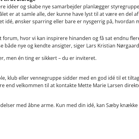
lere idéer og skabe nye samarbejder planlægger styregruppe
t er at samle alle, der kunne have lyst til at være en del 
 idé, ønsker sparring eller bare er nysgerrig på, hvordan
t forum, hvor vi kan inspirere hinanden og få sat endnu flere 
 se både nye og kendte ansigter, siger Lars Kristian Nørgaard
r, men én ting er sikkert – du er inviteret.
ole, klub eller vennegruppe sidder med en god idé til et tilt
e end velkommen til at kontakte Mette Marie Larsen direkte
ndelser med åbne arme. Kun med din idé, kan Sæby knække c