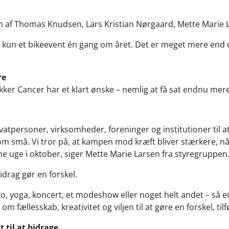
af Thomas Knudsen, Lars Kristian Nørgaard, Mette Marie La
kun et bikeevent én gang om året. Det er meget mere end d
re
er Cancer har et klart ønske – nemlig at få sat endnu me
rivatpersoner, virksomheder, foreninger og institutioner til 
om små. Vi tror på, at kampen mod kræft bliver stærkere, nå
e uge i oktober, siger Mette Marie Larsen fra styregruppen
 bidrag gør en forskel.
o, yoga, koncert, et modeshow eller noget helt andet – så er 
 fællesskab, kreativitet og viljen til at gøre en forskel, tilf
 til at bidrage