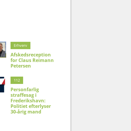
Erhverv
Afskedsreception
for Claus Reimann
Petersen
112
Personfarlig
straffesag i
Frederikshavn:
Politiet efterlyser
30-årig mand