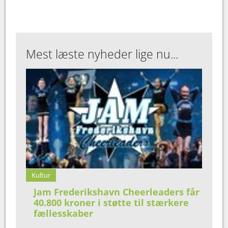
Mest læste nyheder lige nu...
Kultur
Jam Frederikshavn Cheerleaders får
40.800 kroner i støtte til stærkere
fællesskaber