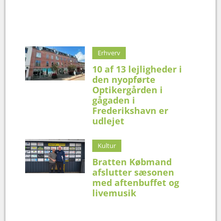
Erhverv
10 af 13 lejligheder i
den nyopførte
Optikergården i
gågaden i
Frederikshavn er
udlejet
Kultur
Bratten Købmand
afslutter sæsonen
med aftenbuffet og
livemusik