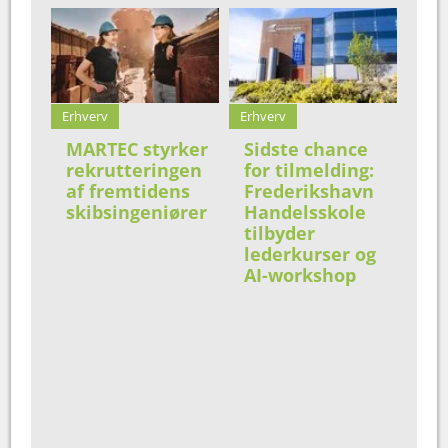
Erhverv
Erhverv
MARTEC styrker
Sidste chance
rekrutteringen
for tilmelding:
af fremtidens
Frederikshavn
skibsingeniører
Handelsskole
tilbyder
lederkurser og
AI-workshop