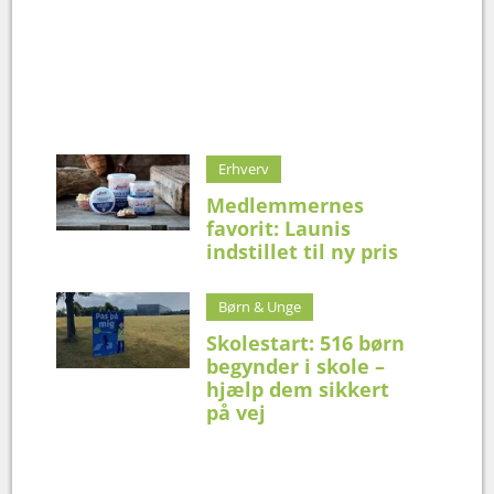
Erhverv
Medlemmernes
favorit: Launis
indstillet til ny pris
Børn & Unge
Skolestart: 516 børn
begynder i skole –
hjælp dem sikkert
på vej