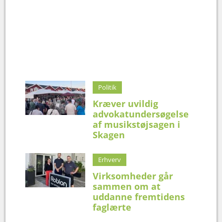
Politik
Kræver uvildig
advokatundersøgelse
af musikstøjsagen i
Skagen
Erhverv
Virksomheder går
sammen om at
uddanne fremtidens
faglærte